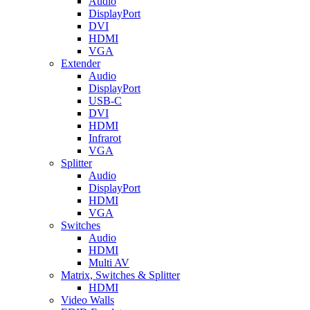
Audio
DisplayPort
DVI
HDMI
VGA
Extender
Audio
DisplayPort
USB-C
DVI
HDMI
Infrarot
VGA
Splitter
Audio
DisplayPort
HDMI
VGA
Switches
Audio
HDMI
Multi AV
Matrix, Switches & Splitter
HDMI
Video Walls