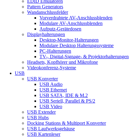
EDID Emulatoren
Pattern Generators
Wandanschlussfelder
Vorverdrahtete AV-Anschlussblenden
Modulare AV-Anschlussblenden
Aufputz-Gerätedosen
Displayhalterungen
Desktop-Monitor-Halterungen
Modulare Desktop Halterungssysteme
PC-Halterungen
TV-, Digital-Signage- & Projektorhalterungen
Headsets, Kopfhörer und Mikrofone
Videokonferenz-Systeme
USB
USB Konverter
USB Audio
USB Ethernet
USB SATA, IDE & M.2
USB Seriell, Parallel & PS/2
USB Video
USB Extender
USB Hubs
Docking Stations & Multiport Konverter
USB Laufwerksgehäuse
USB Kartenleser