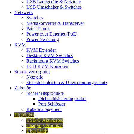
USB Ladegeräte & Netzteile
USB Umschalter & Switches
Netzwerk
Switches
Mediakonverter & Transceiver
Patch Panels
Power over Ethernet (PoE)
Power Switching
KVM
KVM Extender
Desktop KVM Switches
Rackmount KVM Switches
LCD KVM Konsolen
Strom- versorgung
Netzteile
Steckdosenleisten & Überspannungsschutz
Zubehör
Sicherheitsprodukte
Diebstahlsicherungskabel
Port Schlösser
Kabelmanagement
Highlights
USB-C-Aktivkabel
Charging-Produkte
Über Lindy