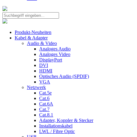
Produkt-Neuheiten
Kabel & Adapter
Audio & Video
Analoges Audio
Analoges Video
DisplayPort
DVI
HDMI
Optisches Audio (SPDIF)
VGA
Netzwerk
Cat.5e
Cat.6
Cat.6A
Cat.7
Cat.8.1
Adapter, Koppler & Stecker
Installationskabel
LWL / Fibre Optic
USB