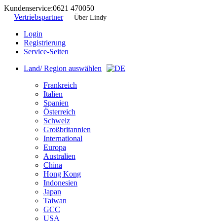
Kundenservice:
0621 470050
Vertriebspartner
Über Lindy
Login
Registrierung
Service-Seiten
Land/ Region auswählen
Frankreich
Italien
Spanien
Österreich
Schweiz
Großbritannien
International
Europa
Australien
China
Hong Kong
Indonesien
Japan
Taiwan
GCC
USA