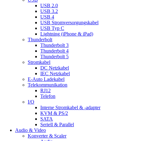
USB 2.0
USB 3.2
USB 4
USB Stromversorgungskabel
USB Typ C
Lightning (iPhone & iPad)
Thunderbolt
Thunderbolt 3
Thunderbolt 4
Thunderbolt 5
Stromkabel
DC Netzkabel
IEC Netzkabel
E-Auto Ladekabel
Telekommunikation
RJ12
Telefon
I/O
Interne Stromkabel & -adapter
KVM & PS/2
SATA
Seriell & Parallel
Audio & Video
Konverter & Scaler