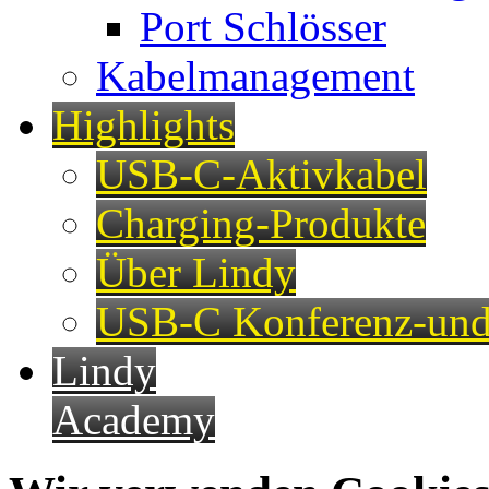
Port Schlösser
Kabelmanagement
Highlights
USB-C-Aktivkabel
Charging-Produkte
Über Lindy
USB-C Konferenz-und
Lindy
Academy