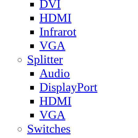
DVI
HDMI
Infrarot
VGA
Splitter
Audio
DisplayPort
HDMI
VGA
Switches