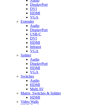
Audio
DisplayPort
DVI
HDMI
VGA
Extender
Audio
DisplayPort
USB-C
DVI
HDMI
Infrarot
VGA
Splitter
Audio
DisplayPort
HDMI
VGA
Switches
Audio
HDMI
Multi AV
Matrix, Switches & Splitter
HDMI
Video Walls