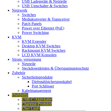
USB Ladegeräte & Netzteile
USB Umschalter & Switches
Netzwerk
Switches
Mediakonverter & Transceiver
Patch Panels
Power over Ethernet (PoE)
Power Switching
KVM
KVM Extender
Desktop KVM Switches
Rackmount KVM Switches
LCD KVM Konsolen
Strom- versorgung
Netzteile
Steckdosenleisten & Überspannungsschutz
Zubehör
Sicherheitsprodukte
Diebstahlsicherungskabel
Port Schlösser
Kabelmanagement
Highlights
USB-C-Aktivkabel
Charging-Produkte
Über Lindy