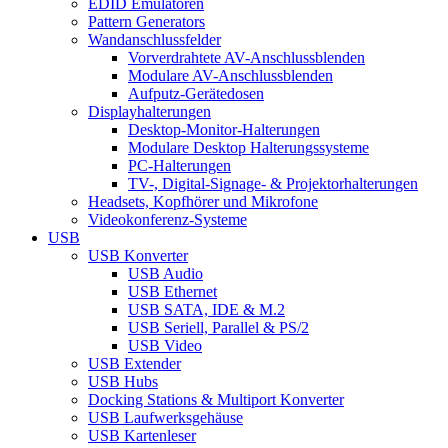
EDID Emulatoren
Pattern Generators
Wandanschlussfelder
Vorverdrahtete AV-Anschlussblenden
Modulare AV-Anschlussblenden
Aufputz-Gerätedosen
Displayhalterungen
Desktop-Monitor-Halterungen
Modulare Desktop Halterungssysteme
PC-Halterungen
TV-, Digital-Signage- & Projektorhalterungen
Headsets, Kopfhörer und Mikrofone
Videokonferenz-Systeme
USB
USB Konverter
USB Audio
USB Ethernet
USB SATA, IDE & M.2
USB Seriell, Parallel & PS/2
USB Video
USB Extender
USB Hubs
Docking Stations & Multiport Konverter
USB Laufwerksgehäuse
USB Kartenleser