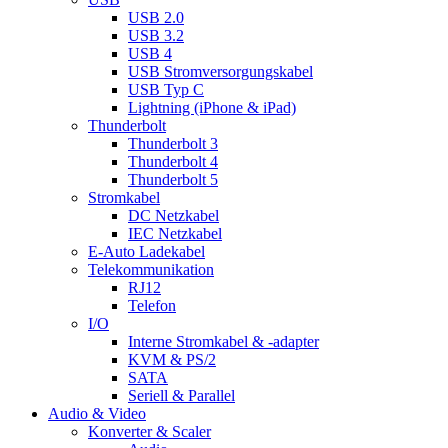
USB 2.0
USB 3.2
USB 4
USB Stromversorgungskabel
USB Typ C
Lightning (iPhone & iPad)
Thunderbolt
Thunderbolt 3
Thunderbolt 4
Thunderbolt 5
Stromkabel
DC Netzkabel
IEC Netzkabel
E-Auto Ladekabel
Telekommunikation
RJ12
Telefon
I/O
Interne Stromkabel & -adapter
KVM & PS/2
SATA
Seriell & Parallel
Audio & Video
Konverter & Scaler