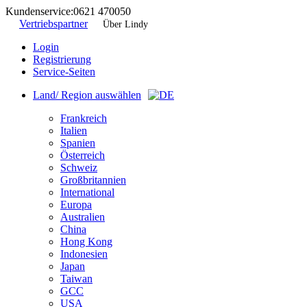
Kundenservice:
0621 470050
Vertriebspartner
Über Lindy
Login
Registrierung
Service-Seiten
Land/ Region auswählen
Frankreich
Italien
Spanien
Österreich
Schweiz
Großbritannien
International
Europa
Australien
China
Hong Kong
Indonesien
Japan
Taiwan
GCC
USA