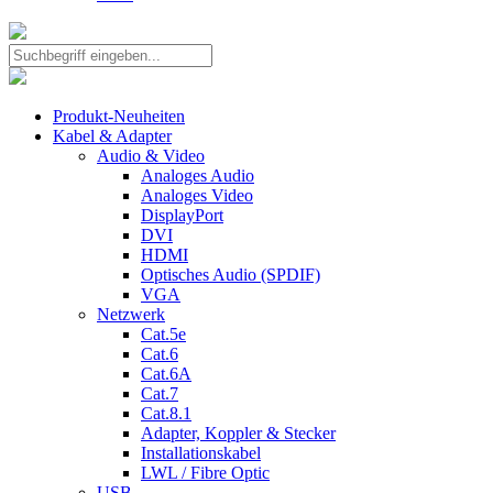
Produkt-Neuheiten
Kabel & Adapter
Audio & Video
Analoges Audio
Analoges Video
DisplayPort
DVI
HDMI
Optisches Audio (SPDIF)
VGA
Netzwerk
Cat.5e
Cat.6
Cat.6A
Cat.7
Cat.8.1
Adapter, Koppler & Stecker
Installationskabel
LWL / Fibre Optic
USB