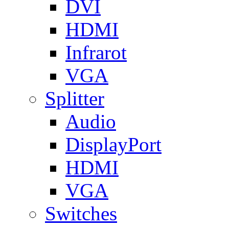
DVI
HDMI
Infrarot
VGA
Splitter
Audio
DisplayPort
HDMI
VGA
Switches