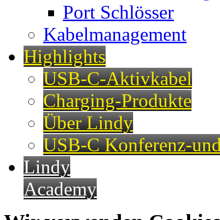
Port Schlösser
Kabelmanagement
Highlights
USB-C-Aktivkabel
Charging-Produkte
Über Lindy
USB-C Konferenz-und
Lindy
Academy