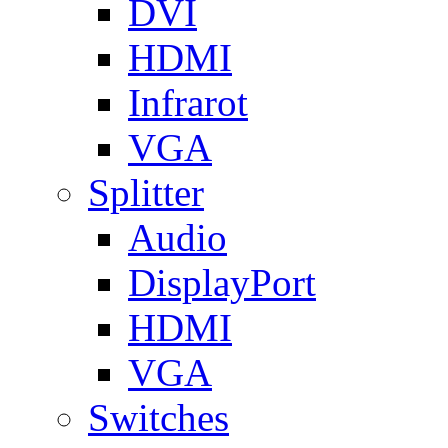
DVI
HDMI
Infrarot
VGA
Splitter
Audio
DisplayPort
HDMI
VGA
Switches