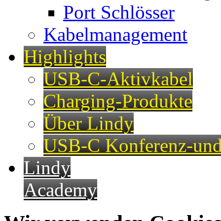
Port Schlösser
Kabelmanagement
Highlights
USB-C-Aktivkabel
Charging-Produkte
Über Lindy
USB-C Konferenz-und
Lindy
Academy