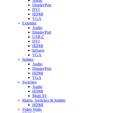
Audio
DisplayPort
DVI
HDMI
VGA
Extender
Audio
DisplayPort
USB-C
DVI
HDMI
Infrarot
VGA
Splitter
Audio
DisplayPort
HDMI
VGA
Switches
Audio
HDMI
Multi AV
Matrix, Switches & Splitter
HDMI
Video Walls