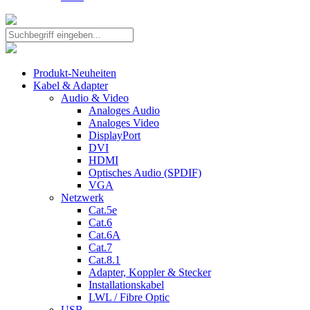
Produkt-Neuheiten
Kabel & Adapter
Audio & Video
Analoges Audio
Analoges Video
DisplayPort
DVI
HDMI
Optisches Audio (SPDIF)
VGA
Netzwerk
Cat.5e
Cat.6
Cat.6A
Cat.7
Cat.8.1
Adapter, Koppler & Stecker
Installationskabel
LWL / Fibre Optic
USB