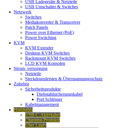
USB Ladegeräte & Netzteile
USB Umschalter & Switches
Netzwerk
Switches
Mediakonverter & Transceiver
Patch Panels
Power over Ethernet (PoE)
Power Switching
KVM
KVM Extender
Desktop KVM Switches
Rackmount KVM Switches
LCD KVM Konsolen
Strom- versorgung
Netzteile
Steckdosenleisten & Überspannungsschutz
Zubehör
Sicherheitsprodukte
Diebstahlsicherungskabel
Port Schlösser
Kabelmanagement
Highlights
USB-C-Aktivkabel
Charging-Produkte
Über Lindy