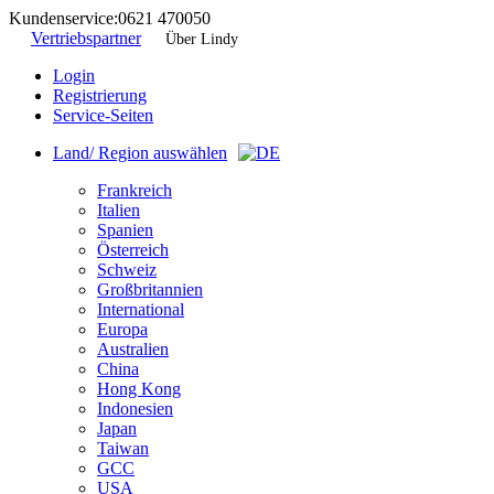
Kundenservice:
0621 470050
Vertriebspartner
Über Lindy
Login
Registrierung
Service-Seiten
Land/ Region auswählen
Frankreich
Italien
Spanien
Österreich
Schweiz
Großbritannien
International
Europa
Australien
China
Hong Kong
Indonesien
Japan
Taiwan
GCC
USA