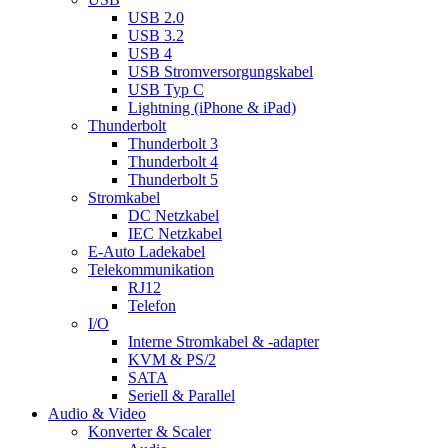
USB 2.0
USB 3.2
USB 4
USB Stromversorgungskabel
USB Typ C
Lightning (iPhone & iPad)
Thunderbolt
Thunderbolt 3
Thunderbolt 4
Thunderbolt 5
Stromkabel
DC Netzkabel
IEC Netzkabel
E-Auto Ladekabel
Telekommunikation
RJ12
Telefon
I/O
Interne Stromkabel & -adapter
KVM & PS/2
SATA
Seriell & Parallel
Audio & Video
Konverter & Scaler