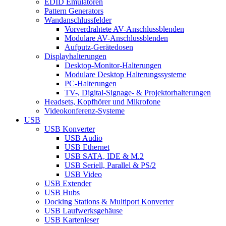
EDID Emulatoren
Pattern Generators
Wandanschlussfelder
Vorverdrahtete AV-Anschlussblenden
Modulare AV-Anschlussblenden
Aufputz-Gerätedosen
Displayhalterungen
Desktop-Monitor-Halterungen
Modulare Desktop Halterungssysteme
PC-Halterungen
TV-, Digital-Signage- & Projektorhalterungen
Headsets, Kopfhörer und Mikrofone
Videokonferenz-Systeme
USB
USB Konverter
USB Audio
USB Ethernet
USB SATA, IDE & M.2
USB Seriell, Parallel & PS/2
USB Video
USB Extender
USB Hubs
Docking Stations & Multiport Konverter
USB Laufwerksgehäuse
USB Kartenleser