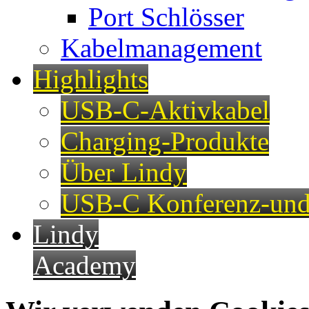
Port Schlösser
Kabelmanagement
Highlights
USB-C-Aktivkabel
Charging-Produkte
Über Lindy
USB-C Konferenz-und
Lindy
Academy