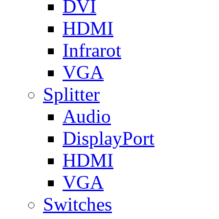
DVI
HDMI
Infrarot
VGA
Splitter
Audio
DisplayPort
HDMI
VGA
Switches