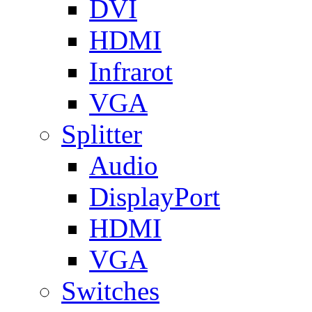
DVI
HDMI
Infrarot
VGA
Splitter
Audio
DisplayPort
HDMI
VGA
Switches