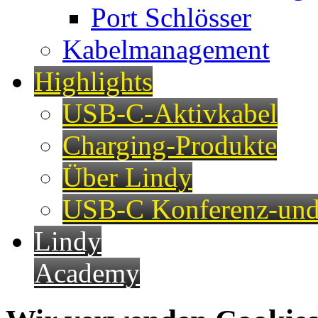
Port Schlösser
Kabelmanagement
Highlights
USB-C-Aktivkabel
Charging-Produkte
Über Lindy
USB-C Konferenz-und
Lindy
Academy