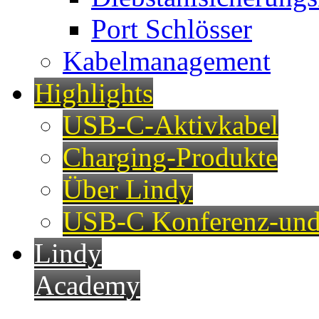
Port Schlösser
Kabelmanagement
Highlights
USB-C-Aktivkabel
Charging-Produkte
Über Lindy
USB-C Konferenz-und
Lindy
Academy