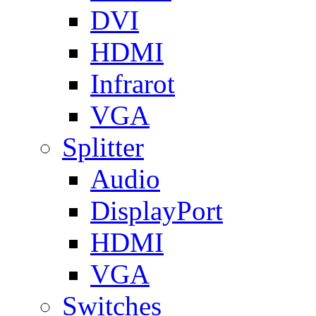
DVI
HDMI
Infrarot
VGA
Splitter
Audio
DisplayPort
HDMI
VGA
Switches