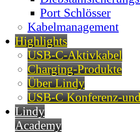
Port Schlösser
Kabelmanagement
Highlights
USB-C-Aktivkabel
Charging-Produkte
Über Lindy
USB-C Konferenz-und
Lindy
Academy