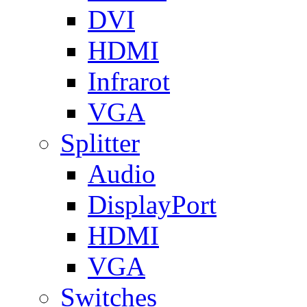
DVI
HDMI
Infrarot
VGA
Splitter
Audio
DisplayPort
HDMI
VGA
Switches