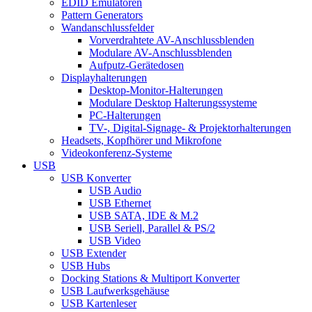
EDID Emulatoren
Pattern Generators
Wandanschlussfelder
Vorverdrahtete AV-Anschlussblenden
Modulare AV-Anschlussblenden
Aufputz-Gerätedosen
Displayhalterungen
Desktop-Monitor-Halterungen
Modulare Desktop Halterungssysteme
PC-Halterungen
TV-, Digital-Signage- & Projektorhalterungen
Headsets, Kopfhörer und Mikrofone
Videokonferenz-Systeme
USB
USB Konverter
USB Audio
USB Ethernet
USB SATA, IDE & M.2
USB Seriell, Parallel & PS/2
USB Video
USB Extender
USB Hubs
Docking Stations & Multiport Konverter
USB Laufwerksgehäuse
USB Kartenleser