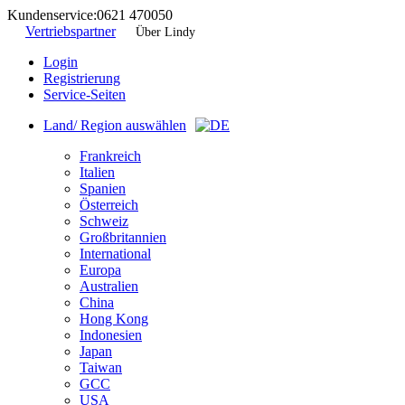
Kundenservice:
0621 470050
Vertriebspartner
Über Lindy
Login
Registrierung
Service-Seiten
Land/ Region auswählen
Frankreich
Italien
Spanien
Österreich
Schweiz
Großbritannien
International
Europa
Australien
China
Hong Kong
Indonesien
Japan
Taiwan
GCC
USA