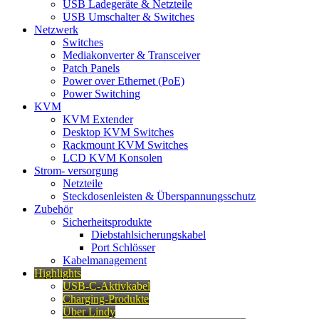
USB Ladegeräte & Netzteile
USB Umschalter & Switches
Netzwerk
Switches
Mediakonverter & Transceiver
Patch Panels
Power over Ethernet (PoE)
Power Switching
KVM
KVM Extender
Desktop KVM Switches
Rackmount KVM Switches
LCD KVM Konsolen
Strom- versorgung
Netzteile
Steckdosenleisten & Überspannungsschutz
Zubehör
Sicherheitsprodukte
Diebstahlsicherungskabel
Port Schlösser
Kabelmanagement
Highlights
USB-C-Aktivkabel
Charging-Produkte
Über Lindy