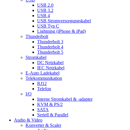
USB 2.0
USB 3.2
USB 4
USB Stromversorgungskabel
USB Typ C
Lightning (iPhone & iPad)
Thunderbolt
Thunderbolt 3
Thunderbolt 4
Thunderbolt 5
Stromkabel
DC Netzkabel
IEC Netzkabel
E-Auto Ladekabel
Telekommunikation
RJ12
Telefon
I/O
Interne Stromkabel & -adapter
KVM & PS/2
SATA
Seriell & Parallel
Audio & Video
Konverter & Scaler