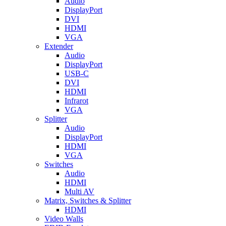
Audio
DisplayPort
DVI
HDMI
VGA
Extender
Audio
DisplayPort
USB-C
DVI
HDMI
Infrarot
VGA
Splitter
Audio
DisplayPort
HDMI
VGA
Switches
Audio
HDMI
Multi AV
Matrix, Switches & Splitter
HDMI
Video Walls