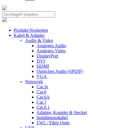
Produkt-Neuheiten
Kabel & Adapter
Audio & Video
Analoges Audio
Analoges Video
DisplayPort
DVI
HDMI
Optisches Audio (SPDIF)
VGA
Netzwerk
Cat.5e
Cat.6
Cat.6A
Cat.7
Cat.8.1
Adapter, Koppler & Stecker
Installationskabel
LWL / Fibre Optic
USB