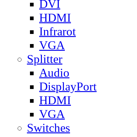
DVI
HDMI
Infrarot
VGA
Splitter
Audio
DisplayPort
HDMI
VGA
Switches