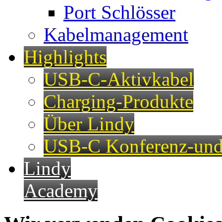
Port Schlösser
Kabelmanagement
Highlights
USB-C-Aktivkabel
Charging-Produkte
Über Lindy
USB-C Konferenz-und
Lindy
Academy