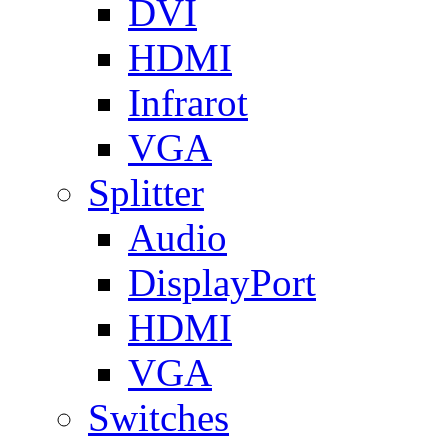
DVI
HDMI
Infrarot
VGA
Splitter
Audio
DisplayPort
HDMI
VGA
Switches