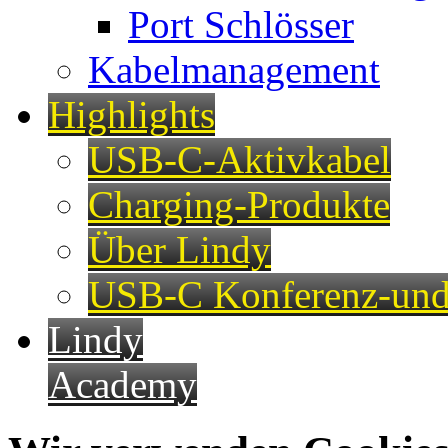
Port Schlösser
Kabelmanagement
Highlights
USB-C-Aktivkabel
Charging-Produkte
Über Lindy
USB-C Konferenz-und
Lindy
Academy