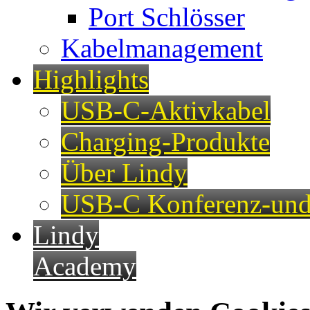
Port Schlösser
Kabelmanagement
Highlights
USB-C-Aktivkabel
Charging-Produkte
Über Lindy
USB-C Konferenz-und
Lindy
Academy