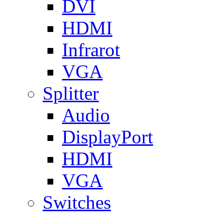
DVI
HDMI
Infrarot
VGA
Splitter
Audio
DisplayPort
HDMI
VGA
Switches