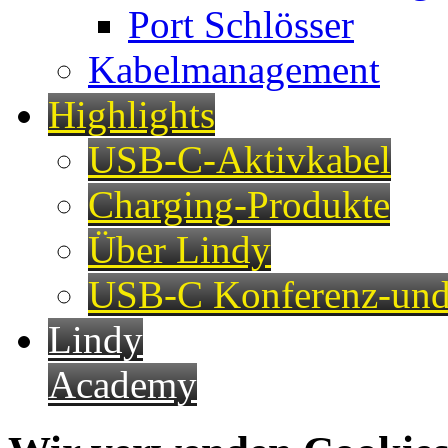
Port Schlösser
Kabelmanagement
Highlights
USB-C-Aktivkabel
Charging-Produkte
Über Lindy
USB-C Konferenz-und
Lindy
Academy