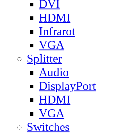
DVI
HDMI
Infrarot
VGA
Splitter
Audio
DisplayPort
HDMI
VGA
Switches