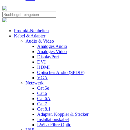
Produkt-Neuheiten
Kabel & Adapter
Audio & Video
Analoges Audio
Analoges Video
DisplayPort
DVI
HDMI
Optisches Audio (SPDIF)
VGA
Netzwerk
Cat.5e
Cat.6
Cat.6A
Cat.7
Cat.8.1
Adapter, Koppler & Stecker
Installationskabel
LWL / Fibre Optic
USB