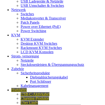
USB Ladegeräte & Netzteile
USB Umschalter & Switches
Netzwerk
Switches
Mediakonverter & Transceiver
Patch Panels
Power over Ethernet (PoE)
Power Switching
KVM
KVM Extender
Desktop KVM Switches
Rackmount KVM Switches
LCD KVM Konsolen
Strom- versorgung
Netzteile
Steckdosenleisten & Überspannungsschutz
Zubehör
Sicherheitsprodukte
Diebstahlsicherungskabel
Port Schlösser
Kabelmanagement
Highlights
USB-C-Aktivkabel
Charging-Produkte
Über Lindy