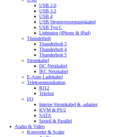
USB 2.0
USB 3.2
USB 4
USB Stromversorgungskabel
USB Typ C
Lightning (iPhone & iPad)
Thunderbolt
Thunderbolt 3
Thunderbolt 4
Thunderbolt 5
Stromkabel
DC Netzkabel
IEC Netzkabel
E-Auto Ladekabel
Telekommunikation
RJ12
Telefon
I/O
Interne Stromkabel & -adapter
KVM & PS/2
SATA
Seriell & Parallel
Audio & Video
Konverter & Scaler