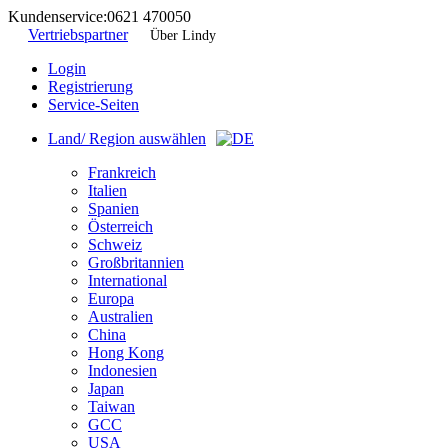
Kundenservice:
0621 470050
Vertriebspartner
Über Lindy
Login
Registrierung
Service-Seiten
Land/ Region auswählen
Frankreich
Italien
Spanien
Österreich
Schweiz
Großbritannien
International
Europa
Australien
China
Hong Kong
Indonesien
Japan
Taiwan
GCC
USA