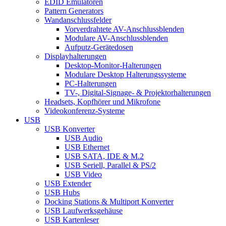
EDID Emulatoren
Pattern Generators
Wandanschlussfelder
Vorverdrahtete AV-Anschlussblenden
Modulare AV-Anschlussblenden
Aufputz-Gerätedosen
Displayhalterungen
Desktop-Monitor-Halterungen
Modulare Desktop Halterungssysteme
PC-Halterungen
TV-, Digital-Signage- & Projektorhalterungen
Headsets, Kopfhörer und Mikrofone
Videokonferenz-Systeme
USB
USB Konverter
USB Audio
USB Ethernet
USB SATA, IDE & M.2
USB Seriell, Parallel & PS/2
USB Video
USB Extender
USB Hubs
Docking Stations & Multiport Konverter
USB Laufwerksgehäuse
USB Kartenleser