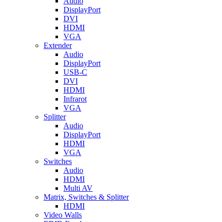
Audio
DisplayPort
DVI
HDMI
VGA
Extender
Audio
DisplayPort
USB-C
DVI
HDMI
Infrarot
VGA
Splitter
Audio
DisplayPort
HDMI
VGA
Switches
Audio
HDMI
Multi AV
Matrix, Switches & Splitter
HDMI
Video Walls