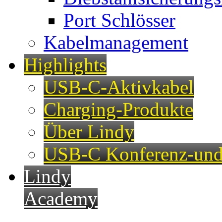
Port Schlösser
Kabelmanagement
Highlights
USB-C-Aktivkabel
Charging-Produkte
Über Lindy
USB-C Konferenz-und
Lindy
Academy