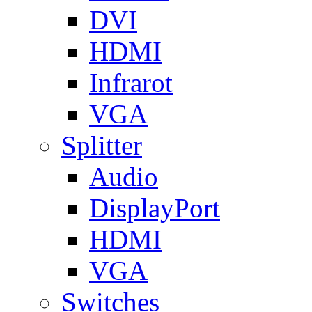
DVI
HDMI
Infrarot
VGA
Splitter
Audio
DisplayPort
HDMI
VGA
Switches