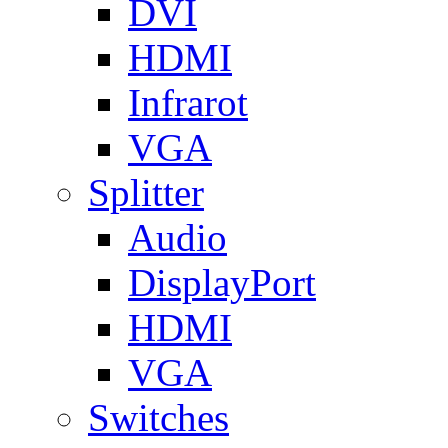
DVI
HDMI
Infrarot
VGA
Splitter
Audio
DisplayPort
HDMI
VGA
Switches