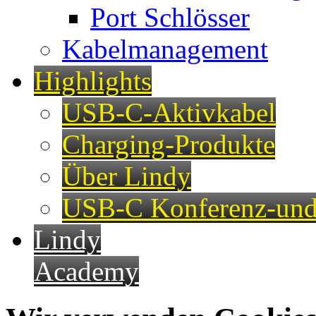
Port Schlösser
Kabelmanagement
Highlights
USB-C-Aktivkabel
Charging-Produkte
Über Lindy
USB-C Konferenz-und
Lindy
Academy