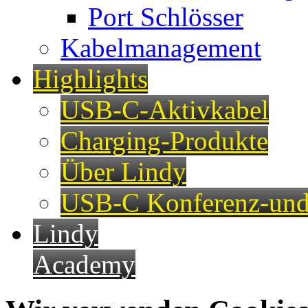
Port Schlösser
Kabelmanagement
Highlights
USB-C-Aktivkabel
Charging-Produkte
Über Lindy
USB-C Konferenz-und
Lindy
Academy