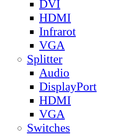
DVI
HDMI
Infrarot
VGA
Splitter
Audio
DisplayPort
HDMI
VGA
Switches