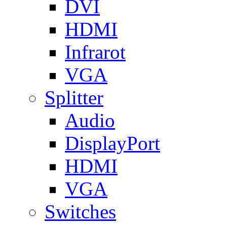
DVI
HDMI
Infrarot
VGA
Splitter
Audio
DisplayPort
HDMI
VGA
Switches