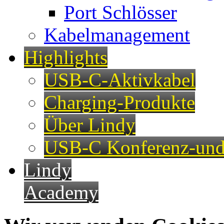
Port Schlösser
Kabelmanagement
Highlights
USB-C-Aktivkabel
Charging-Produkte
Über Lindy
USB-C Konferenz-und
Lindy
Academy