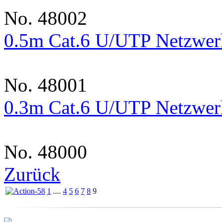
No. 48002
0.5m Cat.6 U/UTP Netzwerk
No. 48001
0.3m Cat.6 U/UTP Netzwerk
No. 48000
Zurück
1
....
4
5
6
7
8
9