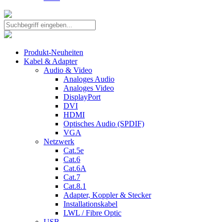
Produkt-Neuheiten
Kabel & Adapter
Audio & Video
Analoges Audio
Analoges Video
DisplayPort
DVI
HDMI
Optisches Audio (SPDIF)
VGA
Netzwerk
Cat.5e
Cat.6
Cat.6A
Cat.7
Cat.8.1
Adapter, Koppler & Stecker
Installationskabel
LWL / Fibre Optic
USB