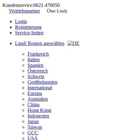
Kundenservice:
0621 470050
Vertriebspartner
Über Lindy
Login
Registrierung
Service-Seiten
Land/ Region auswählen
Frankreich
Italien
Spanien
Österreich
Schweiz
Großbritannien
International
Europa
Australien
China
Hong Kong
Indonesien
Japan
Taiwan
GCC
USA