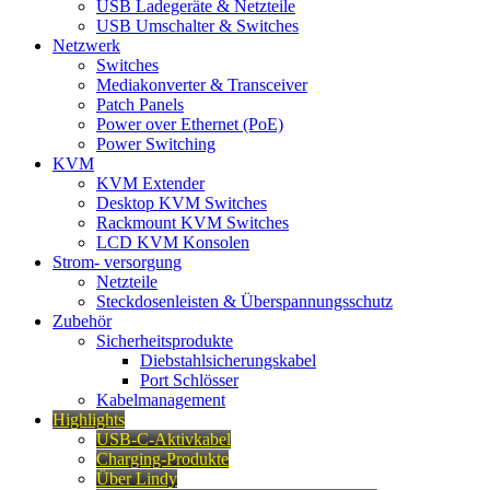
USB Ladegeräte & Netzteile
USB Umschalter & Switches
Netzwerk
Switches
Mediakonverter & Transceiver
Patch Panels
Power over Ethernet (PoE)
Power Switching
KVM
KVM Extender
Desktop KVM Switches
Rackmount KVM Switches
LCD KVM Konsolen
Strom- versorgung
Netzteile
Steckdosenleisten & Überspannungsschutz
Zubehör
Sicherheitsprodukte
Diebstahlsicherungskabel
Port Schlösser
Kabelmanagement
Highlights
USB-C-Aktivkabel
Charging-Produkte
Über Lindy