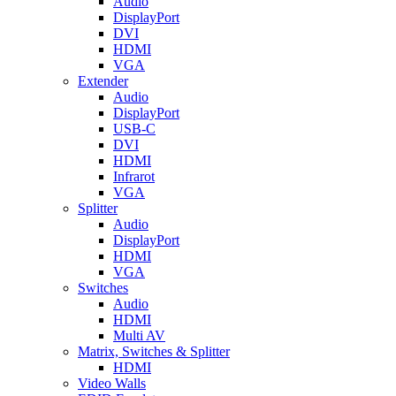
Audio
DisplayPort
DVI
HDMI
VGA
Extender
Audio
DisplayPort
USB-C
DVI
HDMI
Infrarot
VGA
Splitter
Audio
DisplayPort
HDMI
VGA
Switches
Audio
HDMI
Multi AV
Matrix, Switches & Splitter
HDMI
Video Walls