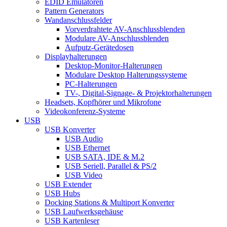
EDID Emulatoren
Pattern Generators
Wandanschlussfelder
Vorverdrahtete AV-Anschlussblenden
Modulare AV-Anschlussblenden
Aufputz-Gerätedosen
Displayhalterungen
Desktop-Monitor-Halterungen
Modulare Desktop Halterungssysteme
PC-Halterungen
TV-, Digital-Signage- & Projektorhalterungen
Headsets, Kopfhörer und Mikrofone
Videokonferenz-Systeme
USB
USB Konverter
USB Audio
USB Ethernet
USB SATA, IDE & M.2
USB Seriell, Parallel & PS/2
USB Video
USB Extender
USB Hubs
Docking Stations & Multiport Konverter
USB Laufwerksgehäuse
USB Kartenleser