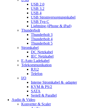
USB 2.0
USB 3.2
USB 4
USB Stromversorgungskabel
USB Typ C
Lightning (iPhone & iPad)
Thunderbolt
Thunderbolt 3
Thunderbolt 4
Thunderbolt 5
Stromkabel
DC Netzkabel
IEC Netzkabel
E-Auto Ladekabel
Telekommunikation
RJ12
Telefon
I/O
Interne Stromkabel & -adapter
KVM & PS/2
SATA
Seriell & Parallel
Audio & Video
Konverter & Scaler