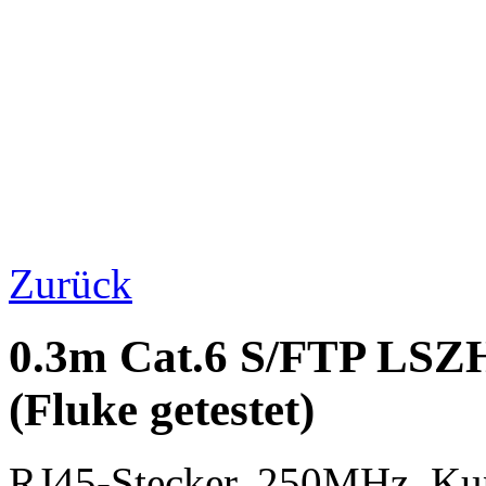
Zurück
0.3m Cat.6 S/FTP LSZH
(Fluke getestet)
RJ45-Stecker, 250MHz, K