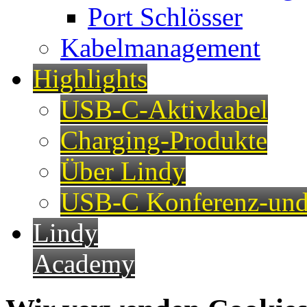
Port Schlösser
Kabelmanagement
Highlights
USB-C-Aktivkabel
Charging-Produkte
Über Lindy
USB-C Konferenz-und
Lindy
Academy