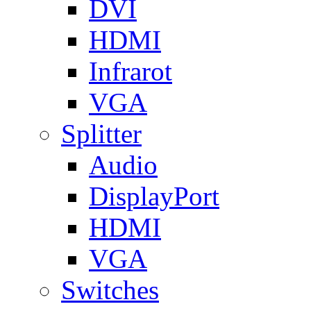
DVI
HDMI
Infrarot
VGA
Splitter
Audio
DisplayPort
HDMI
VGA
Switches