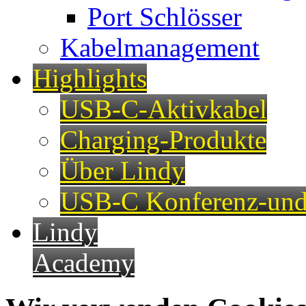
Port Schlösser
Kabelmanagement
Highlights
USB-C-Aktivkabel
Charging-Produkte
Über Lindy
USB-C Konferenz-und
Lindy
Academy