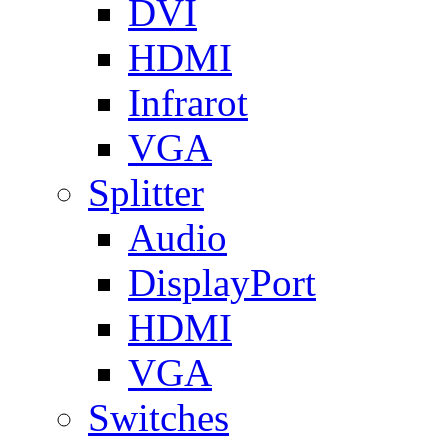
DVI
HDMI
Infrarot
VGA
Splitter
Audio
DisplayPort
HDMI
VGA
Switches