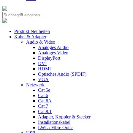
Produkt-Neuheiten
Kabel & Adapter
Audio & Video
Analoges Audio
Analoges Video
DisplayPort
DVI
HDMI
Optisches Audio (SPDIF)
VGA
Netzwerk
Cat.5e
Cat.6
Cat.6A
Cat.7
Cat.8.1
Adapter, Koppler & Stecker
Installationskabel
LWL / Fibre Optic
USB