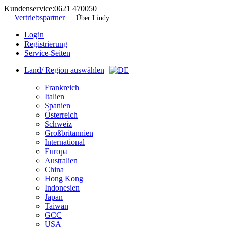
Kundenservice:
0621 470050
Vertriebspartner
Über Lindy
Login
Registrierung
Service-Seiten
Land/ Region auswählen
Frankreich
Italien
Spanien
Österreich
Schweiz
Großbritannien
International
Europa
Australien
China
Hong Kong
Indonesien
Japan
Taiwan
GCC
USA