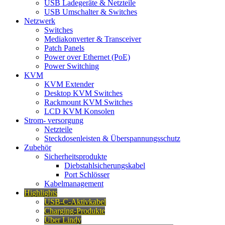
USB Ladegeräte & Netzteile
USB Umschalter & Switches
Netzwerk
Switches
Mediakonverter & Transceiver
Patch Panels
Power over Ethernet (PoE)
Power Switching
KVM
KVM Extender
Desktop KVM Switches
Rackmount KVM Switches
LCD KVM Konsolen
Strom- versorgung
Netzteile
Steckdosenleisten & Überspannungsschutz
Zubehör
Sicherheitsprodukte
Diebstahlsicherungskabel
Port Schlösser
Kabelmanagement
Highlights
USB-C-Aktivkabel
Charging-Produkte
Über Lindy