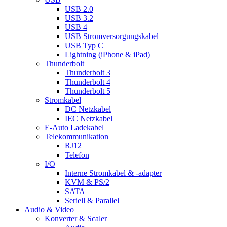
USB 2.0
USB 3.2
USB 4
USB Stromversorgungskabel
USB Typ C
Lightning (iPhone & iPad)
Thunderbolt
Thunderbolt 3
Thunderbolt 4
Thunderbolt 5
Stromkabel
DC Netzkabel
IEC Netzkabel
E-Auto Ladekabel
Telekommunikation
RJ12
Telefon
I/O
Interne Stromkabel & -adapter
KVM & PS/2
SATA
Seriell & Parallel
Audio & Video
Konverter & Scaler