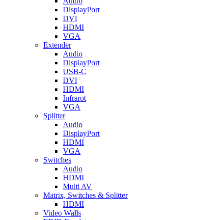
Audio
DisplayPort
DVI
HDMI
VGA
Extender
Audio
DisplayPort
USB-C
DVI
HDMI
Infrarot
VGA
Splitter
Audio
DisplayPort
HDMI
VGA
Switches
Audio
HDMI
Multi AV
Matrix, Switches & Splitter
HDMI
Video Walls