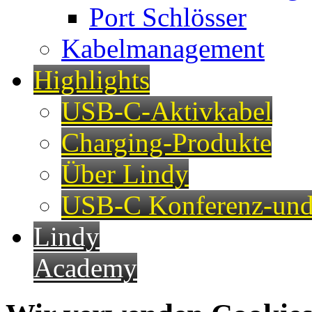
Port Schlösser
Kabelmanagement
Highlights
USB-C-Aktivkabel
Charging-Produkte
Über Lindy
USB-C Konferenz-und
Lindy
Academy