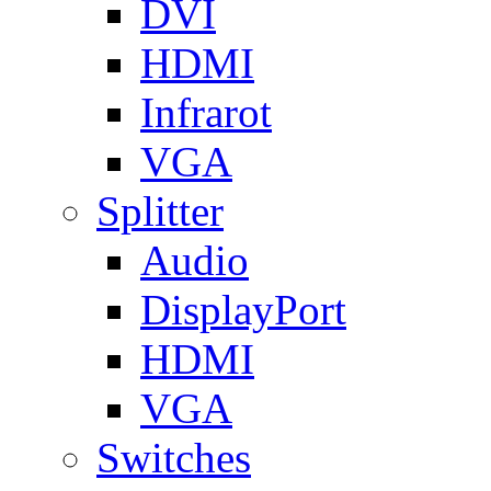
DVI
HDMI
Infrarot
VGA
Splitter
Audio
DisplayPort
HDMI
VGA
Switches