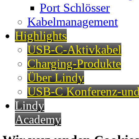
Port Schlösser
Kabelmanagement
Highlights
USB-C-Aktivkabel
Charging-Produkte
Über Lindy
USB-C Konferenz-und
Lindy
Academy