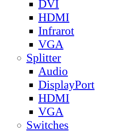
DVI
HDMI
Infrarot
VGA
Splitter
Audio
DisplayPort
HDMI
VGA
Switches