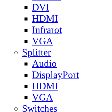
DVI
HDMI
Infrarot
VGA
Splitter
Audio
DisplayPort
HDMI
VGA
Switches