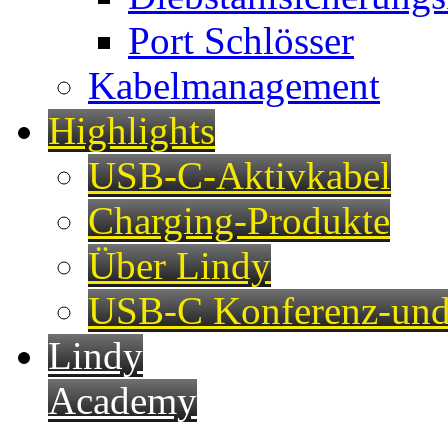
Port Schlösser
Kabelmanagement
Highlights
USB-C-Aktivkabel
Charging-Produkte
Über Lindy
USB-C Konferenz-und
Lindy
Academy