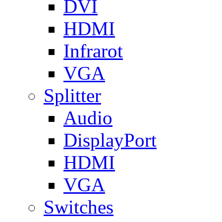
DVI
HDMI
Infrarot
VGA
Splitter
Audio
DisplayPort
HDMI
VGA
Switches