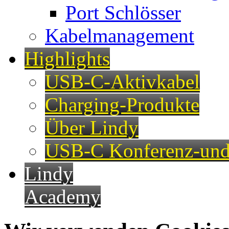
Port Schlösser
Kabelmanagement
Highlights
USB-C-Aktivkabel
Charging-Produkte
Über Lindy
USB-C Konferenz-und
Lindy
Academy