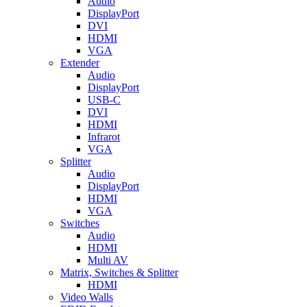
Audio
DisplayPort
DVI
HDMI
VGA
Extender
Audio
DisplayPort
USB-C
DVI
HDMI
Infrarot
VGA
Splitter
Audio
DisplayPort
HDMI
VGA
Switches
Audio
HDMI
Multi AV
Matrix, Switches & Splitter
HDMI
Video Walls