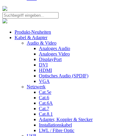
Produkt-Neuheiten
Kabel & Adapter
Audio & Video
Analoges Audio
Analoges Video
DisplayPort
DVI
HDMI
Optisches Audio (SPDIF)
VGA
Netzwerk
Cat.5e
Cat.6
Cat.6A
Cat.7
Cat.8.1
Adapter, Koppler & Stecker
Installationskabel
LWL / Fibre Optic
USB