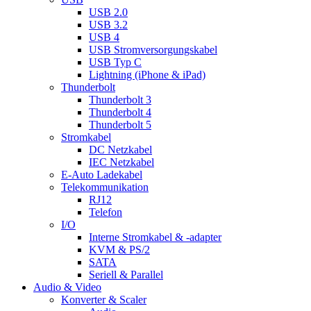
USB 2.0
USB 3.2
USB 4
USB Stromversorgungskabel
USB Typ C
Lightning (iPhone & iPad)
Thunderbolt
Thunderbolt 3
Thunderbolt 4
Thunderbolt 5
Stromkabel
DC Netzkabel
IEC Netzkabel
E-Auto Ladekabel
Telekommunikation
RJ12
Telefon
I/O
Interne Stromkabel & -adapter
KVM & PS/2
SATA
Seriell & Parallel
Audio & Video
Konverter & Scaler