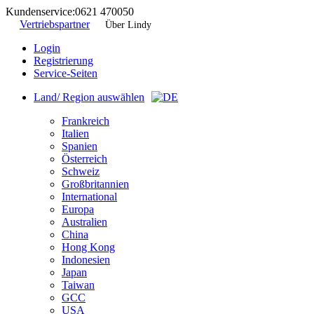
Kundenservice:
0621 470050
Vertriebspartner
Über Lindy
Login
Registrierung
Service-Seiten
Land/ Region auswählen
Frankreich
Italien
Spanien
Österreich
Schweiz
Großbritannien
International
Europa
Australien
China
Hong Kong
Indonesien
Japan
Taiwan
GCC
USA