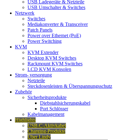
USB Ladegeräte & Netzteile
USB Umschalter & Switches
Netzwerk
Switches
Mediakonverter & Transceiver
Patch Panels
Power over Ethernet (PoE)
Power Switching
KVM
KVM Extender
Desktop KVM Switches
Rackmount KVM Switches
LCD KVM Konsolen
Strom- versorgung
Netzteile
Steckdosenleisten & Überspannungsschutz
Zubehör
Sicherheitsprodukte
Diebstahlsicherungskabel
Port Schlösser
Kabelmanagement
Highlights
USB-C-Aktivkabel
Charging-Produkte
Über Lindy