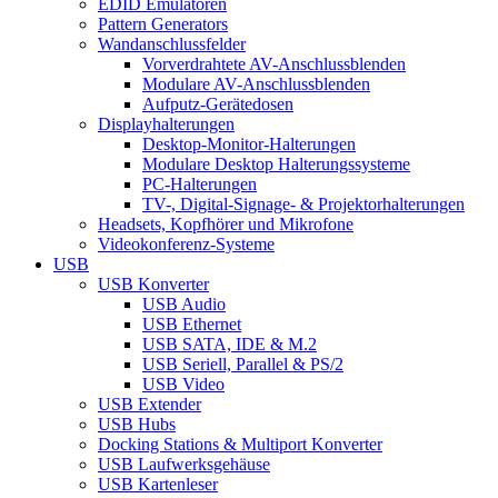
EDID Emulatoren
Pattern Generators
Wandanschlussfelder
Vorverdrahtete AV-Anschlussblenden
Modulare AV-Anschlussblenden
Aufputz-Gerätedosen
Displayhalterungen
Desktop-Monitor-Halterungen
Modulare Desktop Halterungssysteme
PC-Halterungen
TV-, Digital-Signage- & Projektorhalterungen
Headsets, Kopfhörer und Mikrofone
Videokonferenz-Systeme
USB
USB Konverter
USB Audio
USB Ethernet
USB SATA, IDE & M.2
USB Seriell, Parallel & PS/2
USB Video
USB Extender
USB Hubs
Docking Stations & Multiport Konverter
USB Laufwerksgehäuse
USB Kartenleser