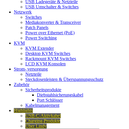
USB Ladegeräte & Netzteile
USB Umschalter & Switches
Netzwerk
Switches
Mediakonverter & Transceiver
Patch Panels
Power over Ethernet (PoE)
Power Switching
KVM
KVM Extender
Desktop KVM Switches
Rackmount KVM Switches
LCD KVM Konsolen
Strom- versorgung
Netzteile
Steckdosenleisten & Überspannungsschutz
Zubehör
Sicherheitsprodukte
Diebstahlsicherungskabel
Port Schlösser
Kabelmanagement
Highlights
USB-C-Aktivkabel
Charging-Produkte
Über Lindy