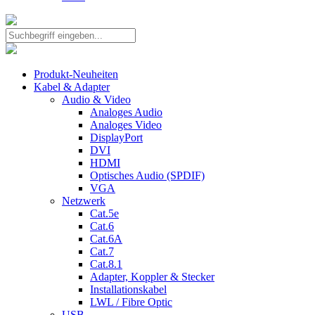
Produkt-Neuheiten
Kabel & Adapter
Audio & Video
Analoges Audio
Analoges Video
DisplayPort
DVI
HDMI
Optisches Audio (SPDIF)
VGA
Netzwerk
Cat.5e
Cat.6
Cat.6A
Cat.7
Cat.8.1
Adapter, Koppler & Stecker
Installationskabel
LWL / Fibre Optic
USB