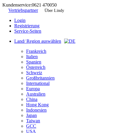
Kundenservice:
0621 470050
Vertriebspartner
Über Lindy
Login
Registrierung
Service-Seiten
Land/ Region auswählen
Frankreich
Italien
Spanien
Österreich
Schweiz
Großbritannien
International
Europa
Australien
China
Hong Kong
Indonesien
Japan
Taiwan
GCC
USA