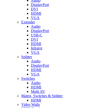
Audio
DisplayPort
DVI
HDMI
VGA
Extender
Audio
DisplayPort
USB-C
DVI
HDMI
Infrarot
VGA
Splitter
Audio
DisplayPort
HDMI
VGA
Switches
Audio
HDMI
Multi AV
Matrix, Switches & Splitter
HDMI
Video Walls