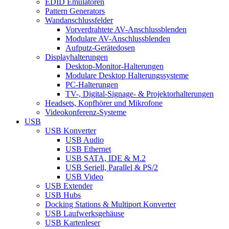
EDID Emulatoren
Pattern Generators
Wandanschlussfelder
Vorverdrahtete AV-Anschlussblenden
Modulare AV-Anschlussblenden
Aufputz-Gerätedosen
Displayhalterungen
Desktop-Monitor-Halterungen
Modulare Desktop Halterungssysteme
PC-Halterungen
TV-, Digital-Signage- & Projektorhalterungen
Headsets, Kopfhörer und Mikrofone
Videokonferenz-Systeme
USB
USB Konverter
USB Audio
USB Ethernet
USB SATA, IDE & M.2
USB Seriell, Parallel & PS/2
USB Video
USB Extender
USB Hubs
Docking Stations & Multiport Konverter
USB Laufwerksgehäuse
USB Kartenleser