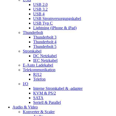
USB 2.0
USB 3.2
USB 4
USB Stromversorgungskabel
USB Typ C
Lightning (iPhone & iPad)
Thunderbolt
Thunderbolt 3
Thunderbolt 4
Thunderbolt 5
Stromkabel
DC Netzkabel
IEC Netzkabel
E-Auto Ladekabel
Telekommunikation
RJ12
Telefon
I/O
Interne Stromkabel & -adapter
KVM & PS/2
SATA
Seriell & Parallel
Audio & Video
Konverter & Scaler