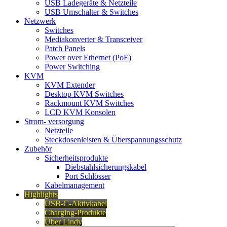
USB Ladegeräte & Netzteile
USB Umschalter & Switches
Netzwerk
Switches
Mediakonverter & Transceiver
Patch Panels
Power over Ethernet (PoE)
Power Switching
KVM
KVM Extender
Desktop KVM Switches
Rackmount KVM Switches
LCD KVM Konsolen
Strom- versorgung
Netzteile
Steckdosenleisten & Überspannungsschutz
Zubehör
Sicherheitsprodukte
Diebstahlsicherungskabel
Port Schlösser
Kabelmanagement
Highlights
USB-C-Aktivkabel
Charging-Produkte
Über Lindy