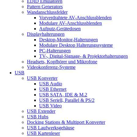
EDID Emulatoren
Pattern Generators
Wandanschlussfelder
Vorverdrahtete AV-Anschlussblenden
Modulare AV-Anschlussblenden
Aufputz-Gerätedosen
Displayhalterungen
Desktop-Monitor-Halterungen
Modulare Desktop Halterungssysteme
PC-Halterungen
TV-, Digital-Signage- & Projektorhalterungen
Headsets, Kopfhörer und Mikrofone
Videokonferenz-Systeme
USB
USB Konverter
USB Audio
USB Ethernet
USB SATA, IDE & M.2
USB Seriell, Parallel & PS/2
USB Video
USB Extender
USB Hubs
Docking Stations & Multiport Konverter
USB Laufwerksgehäuse
USB Kartenleser