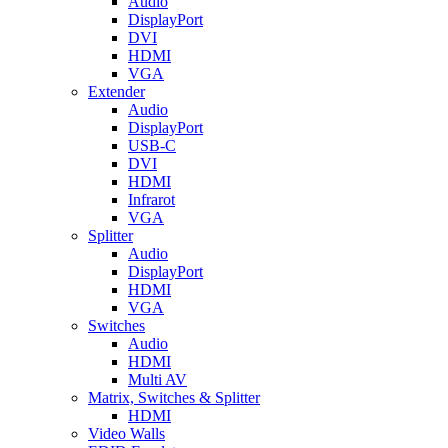
Audio
DisplayPort
DVI
HDMI
VGA
Extender
Audio
DisplayPort
USB-C
DVI
HDMI
Infrarot
VGA
Splitter
Audio
DisplayPort
HDMI
VGA
Switches
Audio
HDMI
Multi AV
Matrix, Switches & Splitter
HDMI
Video Walls