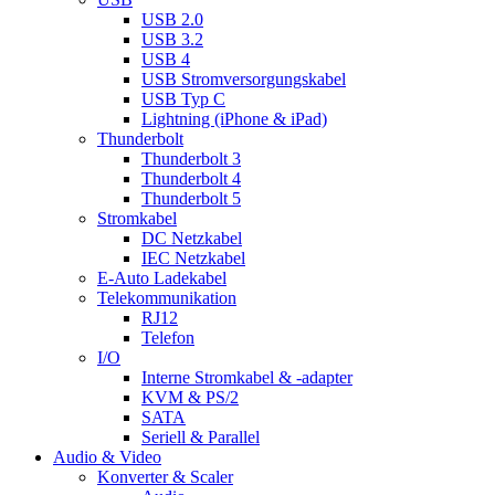
USB 2.0
USB 3.2
USB 4
USB Stromversorgungskabel
USB Typ C
Lightning (iPhone & iPad)
Thunderbolt
Thunderbolt 3
Thunderbolt 4
Thunderbolt 5
Stromkabel
DC Netzkabel
IEC Netzkabel
E-Auto Ladekabel
Telekommunikation
RJ12
Telefon
I/O
Interne Stromkabel & -adapter
KVM & PS/2
SATA
Seriell & Parallel
Audio & Video
Konverter & Scaler