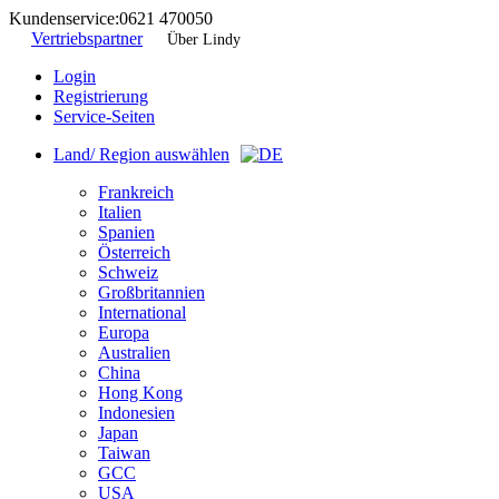
Kundenservice:
0621 470050
Vertriebspartner
Über Lindy
Login
Registrierung
Service-Seiten
Land/ Region auswählen
Frankreich
Italien
Spanien
Österreich
Schweiz
Großbritannien
International
Europa
Australien
China
Hong Kong
Indonesien
Japan
Taiwan
GCC
USA