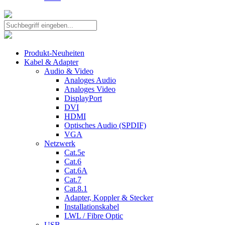
Produkt-Neuheiten
Kabel & Adapter
Audio & Video
Analoges Audio
Analoges Video
DisplayPort
DVI
HDMI
Optisches Audio (SPDIF)
VGA
Netzwerk
Cat.5e
Cat.6
Cat.6A
Cat.7
Cat.8.1
Adapter, Koppler & Stecker
Installationskabel
LWL / Fibre Optic
USB