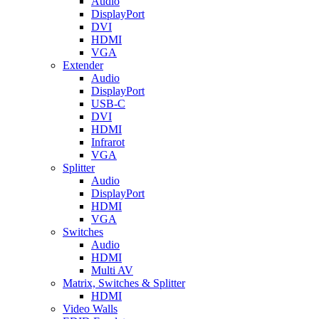
Audio
DisplayPort
DVI
HDMI
VGA
Extender
Audio
DisplayPort
USB-C
DVI
HDMI
Infrarot
VGA
Splitter
Audio
DisplayPort
HDMI
VGA
Switches
Audio
HDMI
Multi AV
Matrix, Switches & Splitter
HDMI
Video Walls