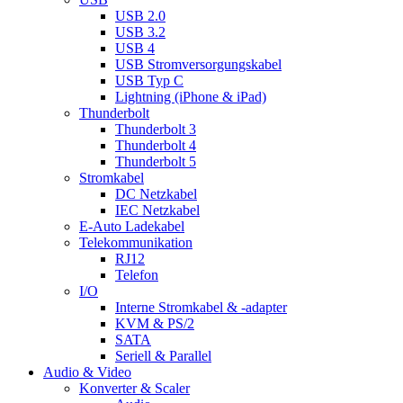
USB 2.0
USB 3.2
USB 4
USB Stromversorgungskabel
USB Typ C
Lightning (iPhone & iPad)
Thunderbolt
Thunderbolt 3
Thunderbolt 4
Thunderbolt 5
Stromkabel
DC Netzkabel
IEC Netzkabel
E-Auto Ladekabel
Telekommunikation
RJ12
Telefon
I/O
Interne Stromkabel & -adapter
KVM & PS/2
SATA
Seriell & Parallel
Audio & Video
Konverter & Scaler