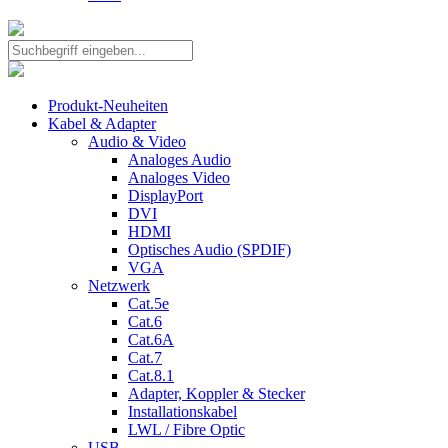
Produkt-Neuheiten
Kabel & Adapter
Audio & Video
Analoges Audio
Analoges Video
DisplayPort
DVI
HDMI
Optisches Audio (SPDIF)
VGA
Netzwerk
Cat.5e
Cat.6
Cat.6A
Cat.7
Cat.8.1
Adapter, Koppler & Stecker
Installationskabel
LWL / Fibre Optic
USB