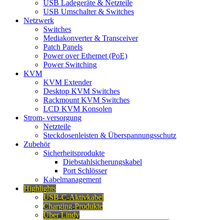
USB Ladegeräte & Netzteile
USB Umschalter & Switches
Netzwerk
Switches
Mediakonverter & Transceiver
Patch Panels
Power over Ethernet (PoE)
Power Switching
KVM
KVM Extender
Desktop KVM Switches
Rackmount KVM Switches
LCD KVM Konsolen
Strom- versorgung
Netzteile
Steckdosenleisten & Überspannungsschutz
Zubehör
Sicherheitsprodukte
Diebstahlsicherungskabel
Port Schlösser
Kabelmanagement
Highlights
USB-C-Aktivkabel
Charging-Produkte
Über Lindy