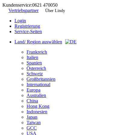
Kundenservice:
0621 470050
Vertriebspartner
Über Lindy
Login
Registrierung
Service-Seiten
Land/ Region auswählen
Frankreich
Italien
Spanien
Österreich
Schweiz
Großbritannien
International
Europa
Australien
China
Hong Kong
Indonesien
Japan
Taiwan
GCC
USA