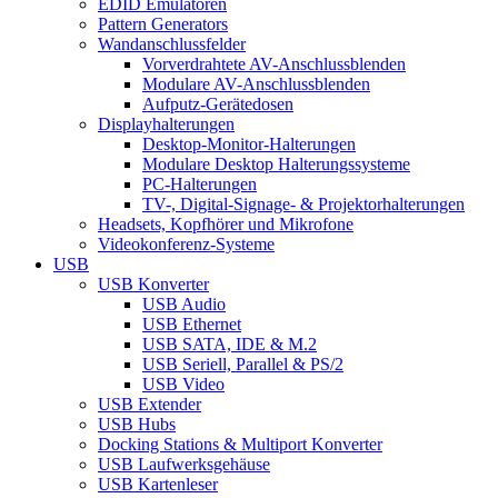
EDID Emulatoren
Pattern Generators
Wandanschlussfelder
Vorverdrahtete AV-Anschlussblenden
Modulare AV-Anschlussblenden
Aufputz-Gerätedosen
Displayhalterungen
Desktop-Monitor-Halterungen
Modulare Desktop Halterungssysteme
PC-Halterungen
TV-, Digital-Signage- & Projektorhalterungen
Headsets, Kopfhörer und Mikrofone
Videokonferenz-Systeme
USB
USB Konverter
USB Audio
USB Ethernet
USB SATA, IDE & M.2
USB Seriell, Parallel & PS/2
USB Video
USB Extender
USB Hubs
Docking Stations & Multiport Konverter
USB Laufwerksgehäuse
USB Kartenleser