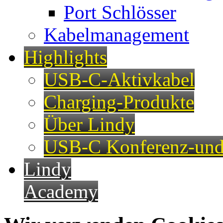
Port Schlösser
Kabelmanagement
Highlights
USB-C-Aktivkabel
Charging-Produkte
Über Lindy
USB-C Konferenz-und
Lindy
Academy