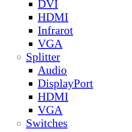
DVI
HDMI
Infrarot
VGA
Splitter
Audio
DisplayPort
HDMI
VGA
Switches