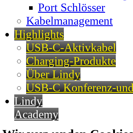
Port Schlösser
Kabelmanagement
Highlights
USB-C-Aktivkabel
Charging-Produkte
Über Lindy
USB-C Konferenz-und
Lindy
Academy