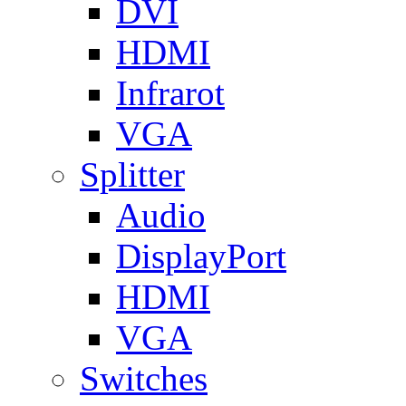
DVI
HDMI
Infrarot
VGA
Splitter
Audio
DisplayPort
HDMI
VGA
Switches