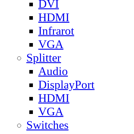
DVI
HDMI
Infrarot
VGA
Splitter
Audio
DisplayPort
HDMI
VGA
Switches