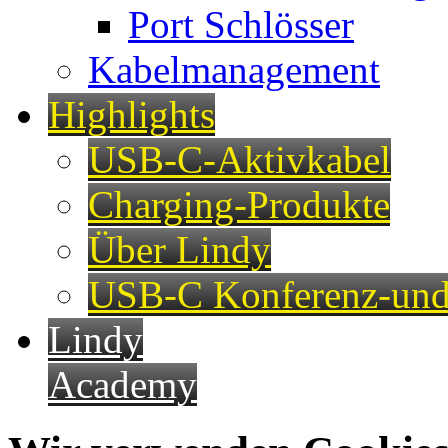
Port Schlösser
Kabelmanagement
Highlights
USB-C-Aktivkabel
Charging-Produkte
Über Lindy
USB-C Konferenz-und
Lindy
Academy