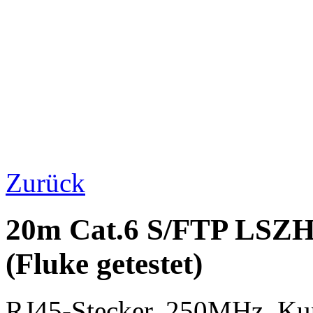
Zurück
20m Cat.6 S/FTP LSZH
(Fluke getestet)
RJ45-Stecker, 250MHz, K