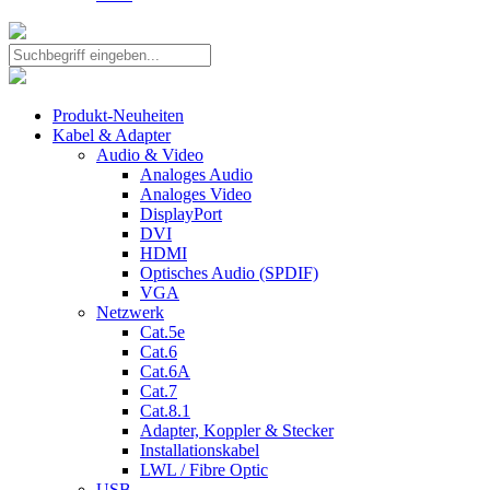
Produkt-Neuheiten
Kabel & Adapter
Audio & Video
Analoges Audio
Analoges Video
DisplayPort
DVI
HDMI
Optisches Audio (SPDIF)
VGA
Netzwerk
Cat.5e
Cat.6
Cat.6A
Cat.7
Cat.8.1
Adapter, Koppler & Stecker
Installationskabel
LWL / Fibre Optic
USB