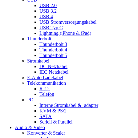
USB 2.0
USB 3.2
USB 4
USB Stromversorgungskabel
USB Typ C
Lightning (iPhone & iPad)
Thunderbolt
Thunderbolt 3
Thunderbolt 4
Thunderbolt 5
Stromkabel
DC Netzkabel
IEC Netzkabel
E-Auto Ladekabel
Telekommunikation
RJ12
Telefon
I/O
Interne Stromkabel & -adapter
KVM & PS/2
SATA
Seriell & Parallel
Audio & Video
Konverter & Scaler