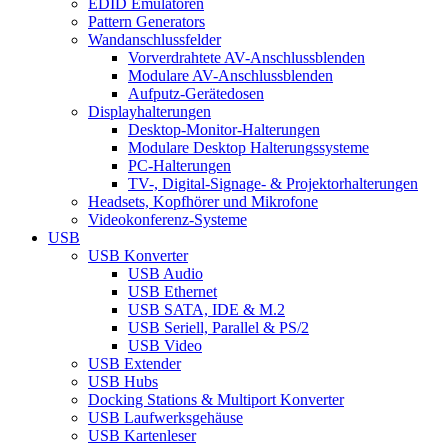
EDID Emulatoren
Pattern Generators
Wandanschlussfelder
Vorverdrahtete AV-Anschlussblenden
Modulare AV-Anschlussblenden
Aufputz-Gerätedosen
Displayhalterungen
Desktop-Monitor-Halterungen
Modulare Desktop Halterungssysteme
PC-Halterungen
TV-, Digital-Signage- & Projektorhalterungen
Headsets, Kopfhörer und Mikrofone
Videokonferenz-Systeme
USB
USB Konverter
USB Audio
USB Ethernet
USB SATA, IDE & M.2
USB Seriell, Parallel & PS/2
USB Video
USB Extender
USB Hubs
Docking Stations & Multiport Konverter
USB Laufwerksgehäuse
USB Kartenleser