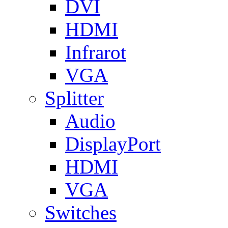
DVI
HDMI
Infrarot
VGA
Splitter
Audio
DisplayPort
HDMI
VGA
Switches