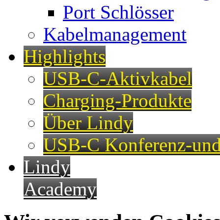
Port Schlösser
Kabelmanagement
Highlights
USB-C-Aktivkabel
Charging-Produkte
Über Lindy
USB-C Konferenz-und
Lindy
Academy