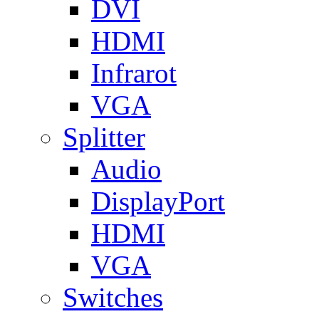
DVI
HDMI
Infrarot
VGA
Splitter
Audio
DisplayPort
HDMI
VGA
Switches