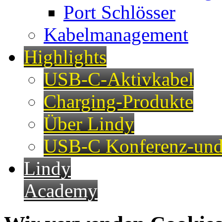
Port Schlösser
Kabelmanagement
Highlights
USB-C-Aktivkabel
Charging-Produkte
Über Lindy
USB-C Konferenz-und
Lindy
Academy