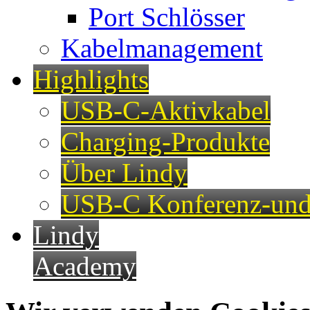
Port Schlösser
Kabelmanagement
Highlights
USB-C-Aktivkabel
Charging-Produkte
Über Lindy
USB-C Konferenz-und
Lindy
Academy