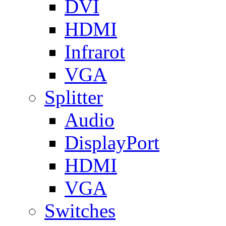
DVI
HDMI
Infrarot
VGA
Splitter
Audio
DisplayPort
HDMI
VGA
Switches