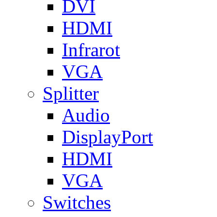
DVI
HDMI
Infrarot
VGA
Splitter
Audio
DisplayPort
HDMI
VGA
Switches