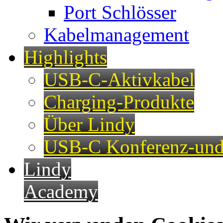
Port Schlösser
Kabelmanagement
Highlights
USB-C-Aktivkabel
Charging-Produkte
Über Lindy
USB-C Konferenz-und
Lindy
Academy