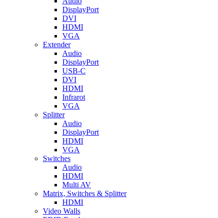
Audio
DisplayPort
DVI
HDMI
VGA
Extender
Audio
DisplayPort
USB-C
DVI
HDMI
Infrarot
VGA
Splitter
Audio
DisplayPort
HDMI
VGA
Switches
Audio
HDMI
Multi AV
Matrix, Switches & Splitter
HDMI
Video Walls