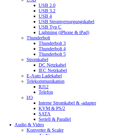
USB 2.0
USB 3.2
USB 4
USB Stromversorgungskabel
USB Typ C
Lightning (iPhone & iPad)
Thunderbolt
Thunderbolt 3
Thunderbolt 4
Thunderbolt 5
Stromkabel
DC Netzkabel
IEC Netzkabel
E-Auto Ladekabel
Telekommunikation
RJ12
Telefon
I/O
Interne Stromkabel & -adapter
KVM & PS/2
SATA
Seriell & Parallel
Audio & Video
Konverter & Scaler