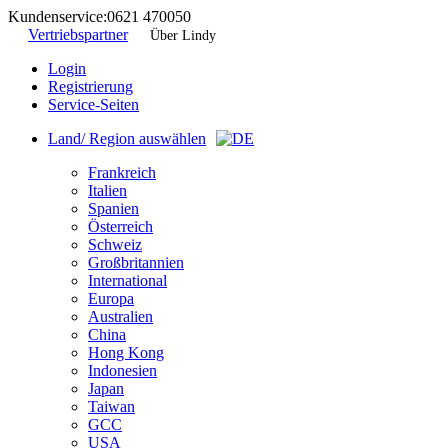
Kundenservice:
0621 470050
Vertriebspartner
Über Lindy
Login
Registrierung
Service-Seiten
Land/ Region auswählen
Frankreich
Italien
Spanien
Österreich
Schweiz
Großbritannien
International
Europa
Australien
China
Hong Kong
Indonesien
Japan
Taiwan
GCC
USA