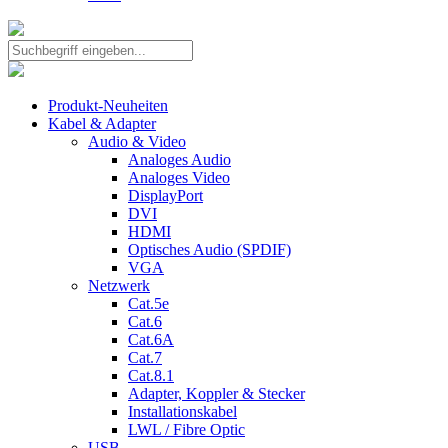
Produkt-Neuheiten
Kabel & Adapter
Audio & Video
Analoges Audio
Analoges Video
DisplayPort
DVI
HDMI
Optisches Audio (SPDIF)
VGA
Netzwerk
Cat.5e
Cat.6
Cat.6A
Cat.7
Cat.8.1
Adapter, Koppler & Stecker
Installationskabel
LWL / Fibre Optic
USB