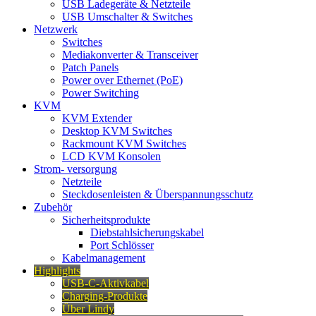
USB Ladegeräte & Netzteile
USB Umschalter & Switches
Netzwerk
Switches
Mediakonverter & Transceiver
Patch Panels
Power over Ethernet (PoE)
Power Switching
KVM
KVM Extender
Desktop KVM Switches
Rackmount KVM Switches
LCD KVM Konsolen
Strom- versorgung
Netzteile
Steckdosenleisten & Überspannungsschutz
Zubehör
Sicherheitsprodukte
Diebstahlsicherungskabel
Port Schlösser
Kabelmanagement
Highlights
USB-C-Aktivkabel
Charging-Produkte
Über Lindy