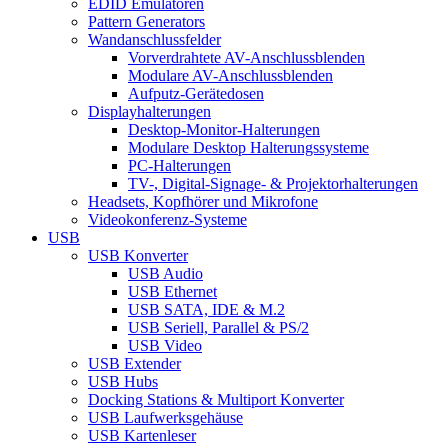
EDID Emulatoren
Pattern Generators
Wandanschlussfelder
Vorverdrahtete AV-Anschlussblenden
Modulare AV-Anschlussblenden
Aufputz-Gerätedosen
Displayhalterungen
Desktop-Monitor-Halterungen
Modulare Desktop Halterungssysteme
PC-Halterungen
TV-, Digital-Signage- & Projektorhalterungen
Headsets, Kopfhörer und Mikrofone
Videokonferenz-Systeme
USB
USB Konverter
USB Audio
USB Ethernet
USB SATA, IDE & M.2
USB Seriell, Parallel & PS/2
USB Video
USB Extender
USB Hubs
Docking Stations & Multiport Konverter
USB Laufwerksgehäuse
USB Kartenleser