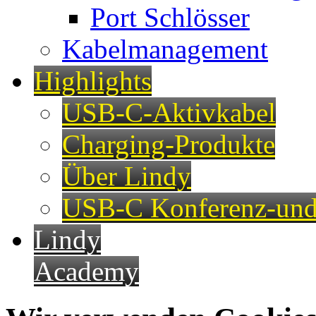
Port Schlösser
Kabelmanagement
Highlights
USB-C-Aktivkabel
Charging-Produkte
Über Lindy
USB-C Konferenz-und
Lindy
Academy