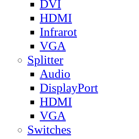
DVI
HDMI
Infrarot
VGA
Splitter
Audio
DisplayPort
HDMI
VGA
Switches