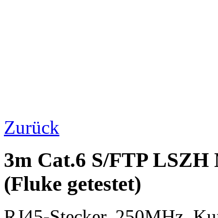
Zurück
3m Cat.6 S/FTP LSZH 
(Fluke getestet)
RJ45-Stecker, 250MHz, K