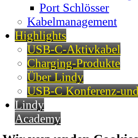
Port Schlösser
Kabelmanagement
Highlights
USB-C-Aktivkabel
Charging-Produkte
Über Lindy
USB-C Konferenz-und
Lindy
Academy