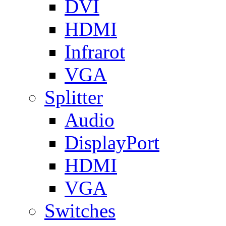
DVI
HDMI
Infrarot
VGA
Splitter
Audio
DisplayPort
HDMI
VGA
Switches