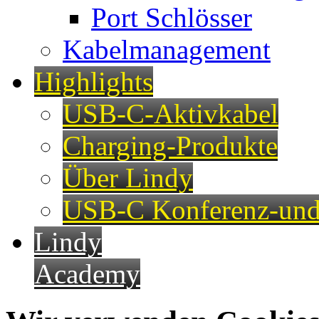
Port Schlösser
Kabelmanagement
Highlights
USB-C-Aktivkabel
Charging-Produkte
Über Lindy
USB-C Konferenz-und
Lindy
Academy