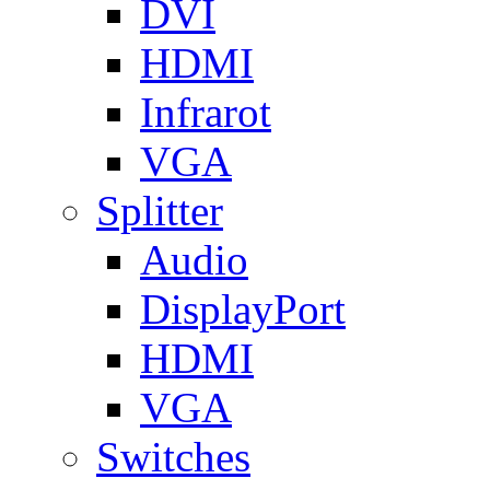
DVI
HDMI
Infrarot
VGA
Splitter
Audio
DisplayPort
HDMI
VGA
Switches