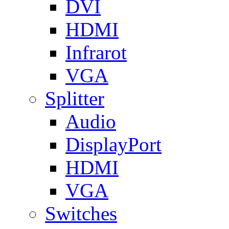
DVI
HDMI
Infrarot
VGA
Splitter
Audio
DisplayPort
HDMI
VGA
Switches