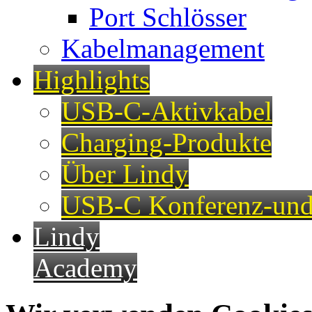
Port Schlösser
Kabelmanagement
Highlights
USB-C-Aktivkabel
Charging-Produkte
Über Lindy
USB-C Konferenz-und
Lindy
Academy