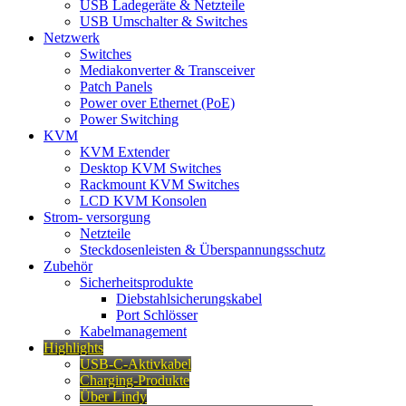
USB Ladegeräte & Netzteile
USB Umschalter & Switches
Netzwerk
Switches
Mediakonverter & Transceiver
Patch Panels
Power over Ethernet (PoE)
Power Switching
KVM
KVM Extender
Desktop KVM Switches
Rackmount KVM Switches
LCD KVM Konsolen
Strom- versorgung
Netzteile
Steckdosenleisten & Überspannungsschutz
Zubehör
Sicherheitsprodukte
Diebstahlsicherungskabel
Port Schlösser
Kabelmanagement
Highlights
USB-C-Aktivkabel
Charging-Produkte
Über Lindy