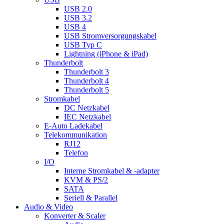
USB 2.0
USB 3.2
USB 4
USB Stromversorgungskabel
USB Typ C
Lightning (iPhone & iPad)
Thunderbolt
Thunderbolt 3
Thunderbolt 4
Thunderbolt 5
Stromkabel
DC Netzkabel
IEC Netzkabel
E-Auto Ladekabel
Telekommunikation
RJ12
Telefon
I/O
Interne Stromkabel & -adapter
KVM & PS/2
SATA
Seriell & Parallel
Audio & Video
Konverter & Scaler