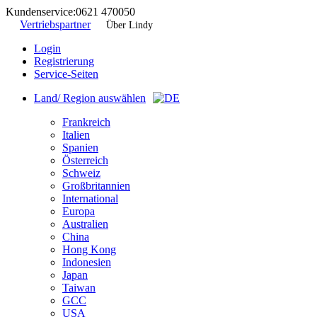
Kundenservice:
0621 470050
Vertriebspartner
Über Lindy
Login
Registrierung
Service-Seiten
Land/ Region auswählen
Frankreich
Italien
Spanien
Österreich
Schweiz
Großbritannien
International
Europa
Australien
China
Hong Kong
Indonesien
Japan
Taiwan
GCC
USA