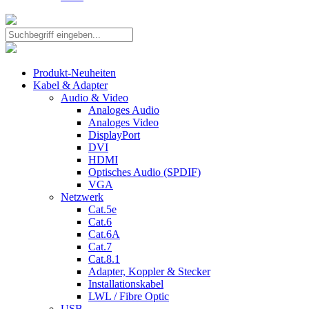
Produkt-Neuheiten
Kabel & Adapter
Audio & Video
Analoges Audio
Analoges Video
DisplayPort
DVI
HDMI
Optisches Audio (SPDIF)
VGA
Netzwerk
Cat.5e
Cat.6
Cat.6A
Cat.7
Cat.8.1
Adapter, Koppler & Stecker
Installationskabel
LWL / Fibre Optic
USB