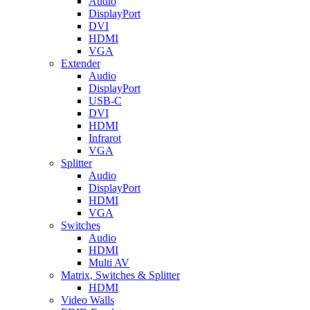
Audio
DisplayPort
DVI
HDMI
VGA
Extender
Audio
DisplayPort
USB-C
DVI
HDMI
Infrarot
VGA
Splitter
Audio
DisplayPort
HDMI
VGA
Switches
Audio
HDMI
Multi AV
Matrix, Switches & Splitter
HDMI
Video Walls