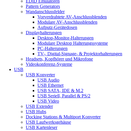
EDID Emulatoren
Pattern Generators
Wandanschlussfelder
Vorverdrahtete AV-Anschlussblenden
Modulare AV-Anschlussblenden
Aufputz-Gerätedosen
Displayhalterungen
Desktop-Monitor-Halterungen
Modulare Desktop Halterungssysteme
PC-Halterungen
TV-, Digital-Signage- & Projektorhalterungen
Headsets, Kopfhörer und Mikrofone
Videokonferenz-Systeme
USB
USB Konverter
USB Audio
USB Ethernet
USB SATA, IDE & M.2
USB Seriell, Parallel & PS/2
USB Video
USB Extender
USB Hubs
Docking Stations & Multiport Konverter
USB Laufwerksgehäuse
USB Kartenleser