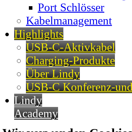
Port Schlösser
Kabelmanagement
Highlights
USB-C-Aktivkabel
Charging-Produkte
Über Lindy
USB-C Konferenz-und
Lindy
Academy