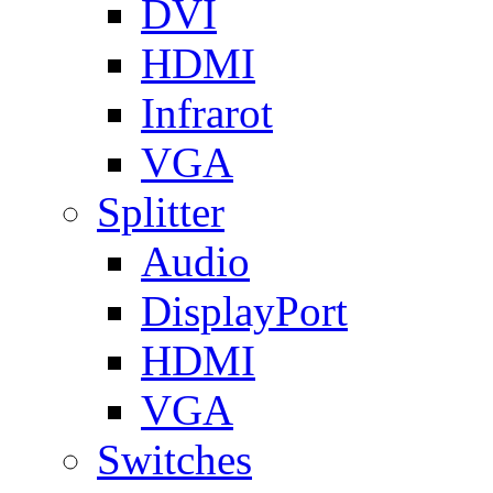
DVI
HDMI
Infrarot
VGA
Splitter
Audio
DisplayPort
HDMI
VGA
Switches