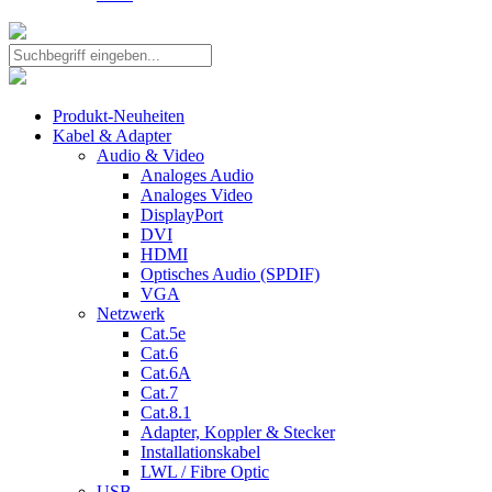
Produkt-Neuheiten
Kabel & Adapter
Audio & Video
Analoges Audio
Analoges Video
DisplayPort
DVI
HDMI
Optisches Audio (SPDIF)
VGA
Netzwerk
Cat.5e
Cat.6
Cat.6A
Cat.7
Cat.8.1
Adapter, Koppler & Stecker
Installationskabel
LWL / Fibre Optic
USB