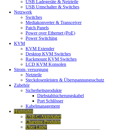
USB Ladegeräte & Netzteile
USB Umschalter & Switches
Netzwerk
Switches
Mediakonverter & Transceiver
Patch Panels
Power over Ethernet (PoE)
Power Switching
KVM
KVM Extender
Desktop KVM Switches
Rackmount KVM Switches
LCD KVM Konsolen
Strom- versorgung
Netzteile
Steckdosenleisten & Überspannungsschutz
Zubehör
Sicherheitsprodukte
Diebstahlsicherungskabel
Port Schlösser
Kabelmanagement
Highlights
USB-C-Aktivkabel
Charging-Produkte
Über Lindy