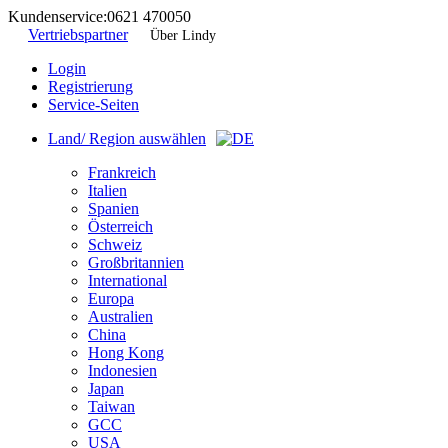
Kundenservice:
0621 470050
Vertriebspartner
Über Lindy
Login
Registrierung
Service-Seiten
Land/ Region auswählen
Frankreich
Italien
Spanien
Österreich
Schweiz
Großbritannien
International
Europa
Australien
China
Hong Kong
Indonesien
Japan
Taiwan
GCC
USA