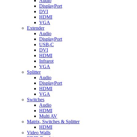
Audio
DisplayPort
DVI
HDMI
VGA
Extender
Audio
DisplayPort
USB-C
DVI
HDMI
Infrarot
VGA
Splitter
Audio
DisplayPort
HDMI
VGA
Switches
Audio
HDMI
Multi AV
Matrix, Switches & Splitter
HDMI
Video Walls