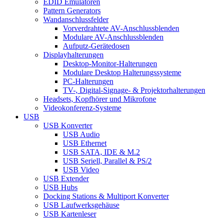
EDID Emulatoren
Pattern Generators
Wandanschlussfelder
Vorverdrahtete AV-Anschlussblenden
Modulare AV-Anschlussblenden
Aufputz-Gerätedosen
Displayhalterungen
Desktop-Monitor-Halterungen
Modulare Desktop Halterungssysteme
PC-Halterungen
TV-, Digital-Signage- & Projektorhalterungen
Headsets, Kopfhörer und Mikrofone
Videokonferenz-Systeme
USB
USB Konverter
USB Audio
USB Ethernet
USB SATA, IDE & M.2
USB Seriell, Parallel & PS/2
USB Video
USB Extender
USB Hubs
Docking Stations & Multiport Konverter
USB Laufwerksgehäuse
USB Kartenleser