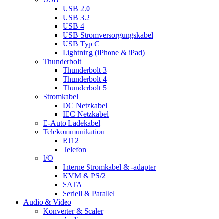
USB 2.0
USB 3.2
USB 4
USB Stromversorgungskabel
USB Typ C
Lightning (iPhone & iPad)
Thunderbolt
Thunderbolt 3
Thunderbolt 4
Thunderbolt 5
Stromkabel
DC Netzkabel
IEC Netzkabel
E-Auto Ladekabel
Telekommunikation
RJ12
Telefon
I/O
Interne Stromkabel & -adapter
KVM & PS/2
SATA
Seriell & Parallel
Audio & Video
Konverter & Scaler