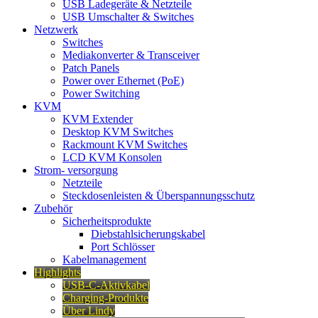
USB Ladegeräte & Netzteile
USB Umschalter & Switches
Netzwerk
Switches
Mediakonverter & Transceiver
Patch Panels
Power over Ethernet (PoE)
Power Switching
KVM
KVM Extender
Desktop KVM Switches
Rackmount KVM Switches
LCD KVM Konsolen
Strom- versorgung
Netzteile
Steckdosenleisten & Überspannungsschutz
Zubehör
Sicherheitsprodukte
Diebstahlsicherungskabel
Port Schlösser
Kabelmanagement
Highlights
USB-C-Aktivkabel
Charging-Produkte
Über Lindy