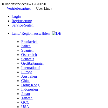
Kundenservice:
0621 470050
Vertriebspartner
Über Lindy
Login
Registrierung
Service-Seiten
Land/ Region auswählen
Frankreich
Italien
Spanien
Österreich
Schweiz
Großbritannien
International
Europa
Australien
China
Hong Kong
Indonesien
Japan
Taiwan
GCC
USA