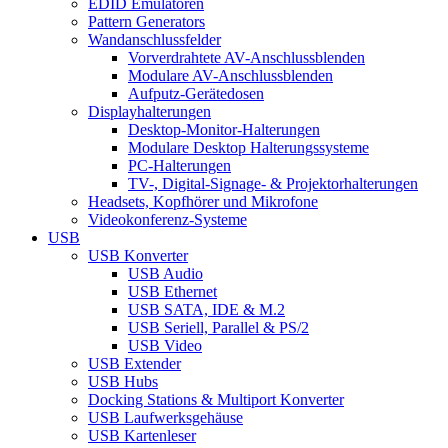
EDID Emulatoren
Pattern Generators
Wandanschlussfelder
Vorverdrahtete AV-Anschlussblenden
Modulare AV-Anschlussblenden
Aufputz-Gerätedosen
Displayhalterungen
Desktop-Monitor-Halterungen
Modulare Desktop Halterungssysteme
PC-Halterungen
TV-, Digital-Signage- & Projektorhalterungen
Headsets, Kopfhörer und Mikrofone
Videokonferenz-Systeme
USB
USB Konverter
USB Audio
USB Ethernet
USB SATA, IDE & M.2
USB Seriell, Parallel & PS/2
USB Video
USB Extender
USB Hubs
Docking Stations & Multiport Konverter
USB Laufwerksgehäuse
USB Kartenleser