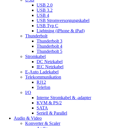
USB 2.0
USB 3.2
USB 4
USB Stromversorgungskabel
USB Typ C
Lightning (iPhone & iPad)
Thunderbolt
Thunderbolt 3
Thunderbolt 4
Thunderbolt 5
Stromkabel
DC Netzkabel
IEC Netzkabel
E-Auto Ladekabel
Telekommunikation
RJ12
Telefon
I/O
Interne Stromkabel & -adapter
KVM & PS/2
SATA
Seriell & Parallel
Audio & Video
Konverter & Scaler