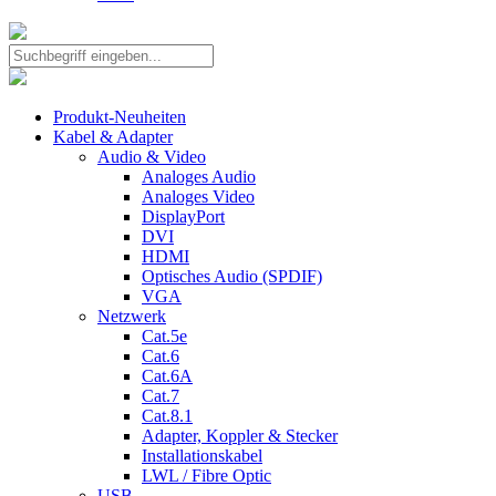
Produkt-Neuheiten
Kabel & Adapter
Audio & Video
Analoges Audio
Analoges Video
DisplayPort
DVI
HDMI
Optisches Audio (SPDIF)
VGA
Netzwerk
Cat.5e
Cat.6
Cat.6A
Cat.7
Cat.8.1
Adapter, Koppler & Stecker
Installationskabel
LWL / Fibre Optic
USB