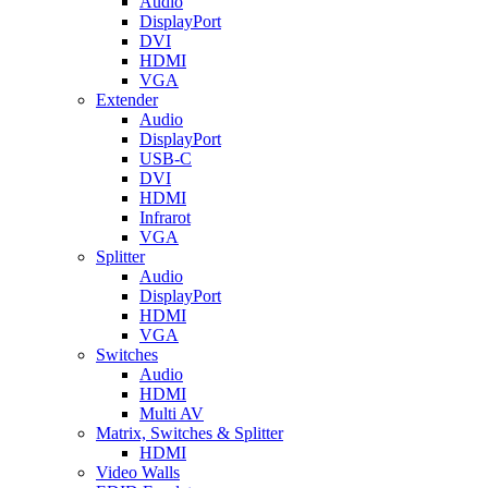
Audio
DisplayPort
DVI
HDMI
VGA
Extender
Audio
DisplayPort
USB-C
DVI
HDMI
Infrarot
VGA
Splitter
Audio
DisplayPort
HDMI
VGA
Switches
Audio
HDMI
Multi AV
Matrix, Switches & Splitter
HDMI
Video Walls