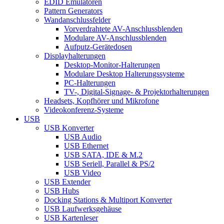
EDID Emulatoren
Pattern Generators
Wandanschlussfelder
Vorverdrahtete AV-Anschlussblenden
Modulare AV-Anschlussblenden
Aufputz-Gerätedosen
Displayhalterungen
Desktop-Monitor-Halterungen
Modulare Desktop Halterungssysteme
PC-Halterungen
TV-, Digital-Signage- & Projektorhalterungen
Headsets, Kopfhörer und Mikrofone
Videokonferenz-Systeme
USB
USB Konverter
USB Audio
USB Ethernet
USB SATA, IDE & M.2
USB Seriell, Parallel & PS/2
USB Video
USB Extender
USB Hubs
Docking Stations & Multiport Konverter
USB Laufwerksgehäuse
USB Kartenleser