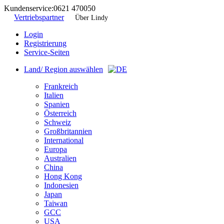
Kundenservice:
0621 470050
Vertriebspartner
Über Lindy
Login
Registrierung
Service-Seiten
Land/ Region auswählen
Frankreich
Italien
Spanien
Österreich
Schweiz
Großbritannien
International
Europa
Australien
China
Hong Kong
Indonesien
Japan
Taiwan
GCC
USA