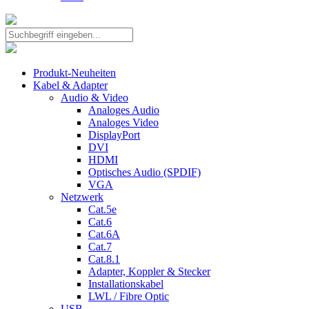
Produkt-Neuheiten
Kabel & Adapter
Audio & Video
Analoges Audio
Analoges Video
DisplayPort
DVI
HDMI
Optisches Audio (SPDIF)
VGA
Netzwerk
Cat.5e
Cat.6
Cat.6A
Cat.7
Cat.8.1
Adapter, Koppler & Stecker
Installationskabel
LWL / Fibre Optic
USB