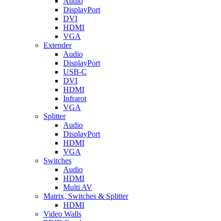
Audio
DisplayPort
DVI
HDMI
VGA
Extender
Audio
DisplayPort
USB-C
DVI
HDMI
Infrarot
VGA
Splitter
Audio
DisplayPort
HDMI
VGA
Switches
Audio
HDMI
Multi AV
Matrix, Switches & Splitter
HDMI
Video Walls