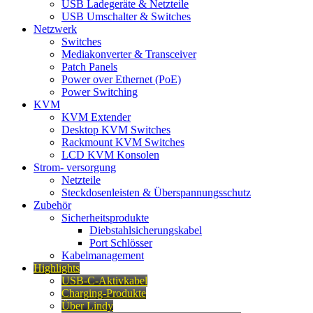
USB Ladegeräte & Netzteile
USB Umschalter & Switches
Netzwerk
Switches
Mediakonverter & Transceiver
Patch Panels
Power over Ethernet (PoE)
Power Switching
KVM
KVM Extender
Desktop KVM Switches
Rackmount KVM Switches
LCD KVM Konsolen
Strom- versorgung
Netzteile
Steckdosenleisten & Überspannungsschutz
Zubehör
Sicherheitsprodukte
Diebstahlsicherungskabel
Port Schlösser
Kabelmanagement
Highlights
USB-C-Aktivkabel
Charging-Produkte
Über Lindy