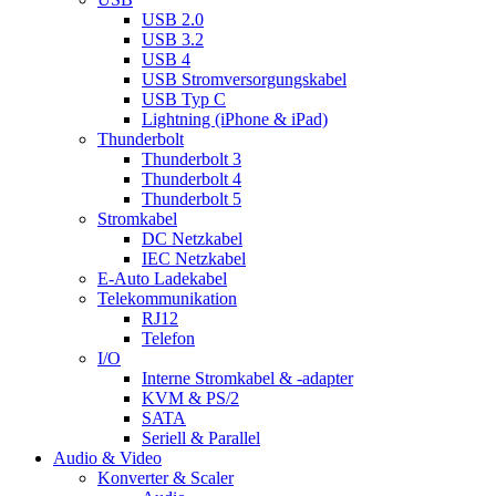
USB 2.0
USB 3.2
USB 4
USB Stromversorgungskabel
USB Typ C
Lightning (iPhone & iPad)
Thunderbolt
Thunderbolt 3
Thunderbolt 4
Thunderbolt 5
Stromkabel
DC Netzkabel
IEC Netzkabel
E-Auto Ladekabel
Telekommunikation
RJ12
Telefon
I/O
Interne Stromkabel & -adapter
KVM & PS/2
SATA
Seriell & Parallel
Audio & Video
Konverter & Scaler